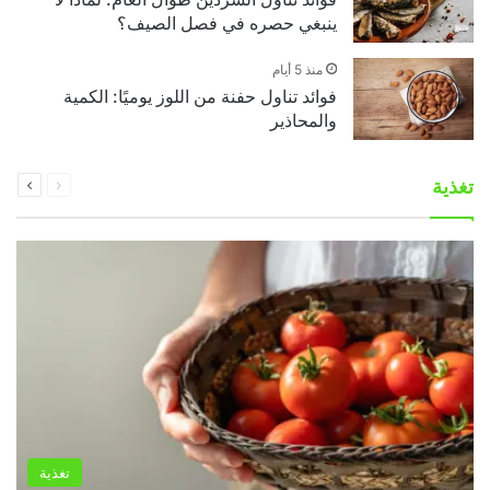
ينبغي حصره في فصل الصيف؟
منذ 5 أيام
فوائد تناول حفنة من اللوز يوميًا: الكمية
والمحاذير
السابقة
التالية
تغذية
الصفحة
الصفحة
تغذية