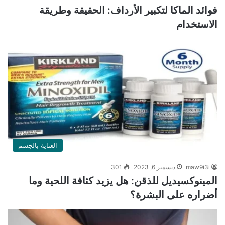
فوائد الماكا لتكبير الأرداف: الحقيقة وطريقة
الاستخدام
العناية بالجسم
maw9i3i
ديسمبر 6, 2023
301
المينوكسيديل للذقن: هل يزيد كثافة اللحية وما
أضراره على البشرة؟