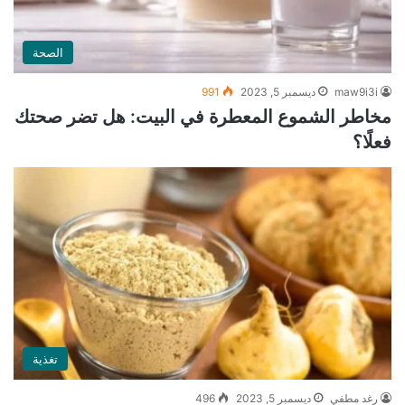
الصحة
maw9i3i
ديسمبر 5, 2023
991
مخاطر الشموع المعطرة في البيت: هل تضر صحتك
فعلًا؟
تغذية
رغد مطفي
ديسمبر 5, 2023
496