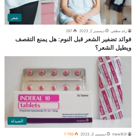
شعر
رغد مطفي
ديسمبر 2, 2023
287
فوائد تضفير الشعر قبل النوم: هل يمنع التقصف
ويطيل الشعر؟
الصيدلة
maw9i3i
ديسمبر 3, 2023
1٬769