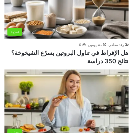
تغذية
رغد مطفي
منذ يومين
0
هل الإفراط في تناول البروتين يسرّع الشيخوخة؟
نتائج 350 دراسة
تغذية