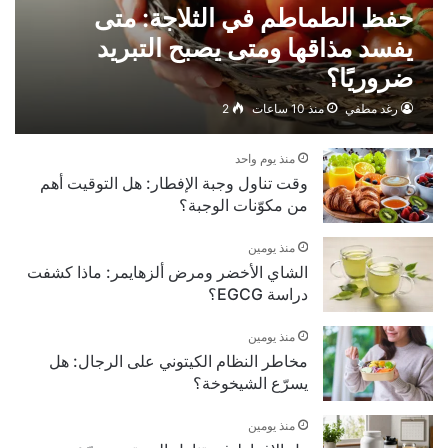
حفظ الطماطم في الثلاجة: متى
يفسد مذاقها ومتى يصبح التبريد
ضروريًا؟
رغد مطفي
منذ 10 ساعات
2
منذ يوم واحد
وقت تناول وجبة الإفطار: هل التوقيت أهم
من مكوّنات الوجبة؟
منذ يومين
الشاي الأخضر ومرض ألزهايمر: ماذا كشفت
دراسة EGCG؟
منذ يومين
مخاطر النظام الكيتوني على الرجال: هل
يسرّع الشيخوخة؟
منذ يومين