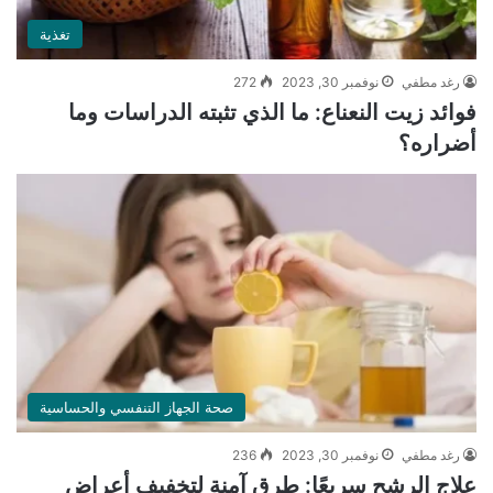
تغذية
رغد مطفي
نوفمبر 30, 2023
272
فوائد زيت النعناع: ما الذي تثبته الدراسات وما
أضراره؟
صحة الجهاز التنفسي والحساسية
رغد مطفي
نوفمبر 30, 2023
236
علاج الرشح سريعًا: طرق آمنة لتخفيف أعراض