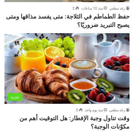
رغد مطفي
منذ 10 ساعات
2
حفظ الطماطم في الثلاجة: متى يفسد مذاقها ومتى
يصبح التبريد ضروريًا؟
تغذية
رغد مطفي
منذ يوم واحد
5
وقت تناول وجبة الإفطار: هل التوقيت أهم من
مكوّنات الوجبة؟