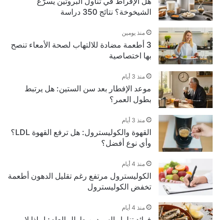
هل الإفراط في تناول البروتين يسرّع
الشيخوخة؟ نتائج 350 دراسة
منذ يومين
3 أطعمة مضادة للالتهاب لصحة الأمعاء تنصح
بها اختصاصية
منذ 3 أيام
موعد الإفطار بعد سن الستين: هل يرتبط
بطول العمر؟
منذ 3 أيام
القهوة والكوليسترول: هل ترفع القهوة LDL؟
وأي نوع أفضل؟
منذ 4 أيام
الكوليسترول مرتفع رغم تقليل الدهون أطعمة
تخفض الكوليسترول
منذ 4 أيام
فوائد تناول السردين طوال العام: لماذا لا