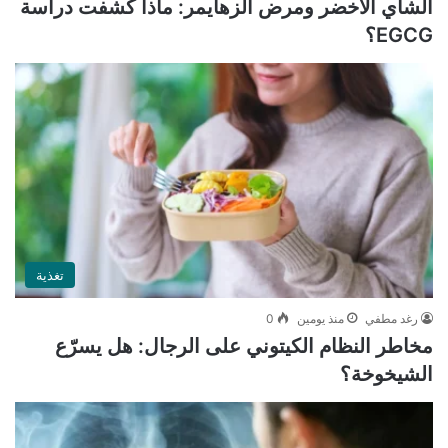
الشاي الأخضر ومرض ألزهايمر: ماذا كشفت دراسة
EGCG؟
تغذية
رغد مطفي
منذ يومين
0
مخاطر النظام الكيتوني على الرجال: هل يسرّع
الشيخوخة؟