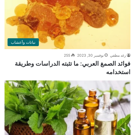
نباتات وأعشاب
رغد مطفي
نوفمبر 30, 2023
255
فوائد الصمغ العربي: ما تثبته الدراسات وطريقة
استخدامه