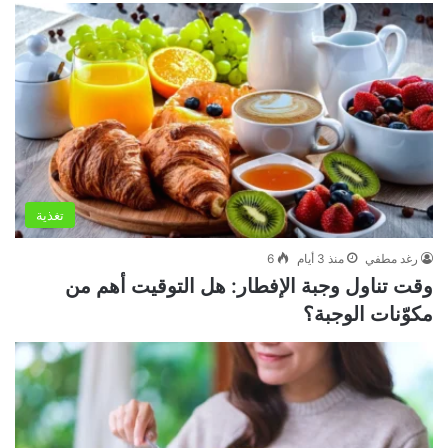
تغذية
رغد مطفي
منذ 3 أيام
6
وقت تناول وجبة الإفطار: هل التوقيت أهم من
مكوّنات الوجبة؟