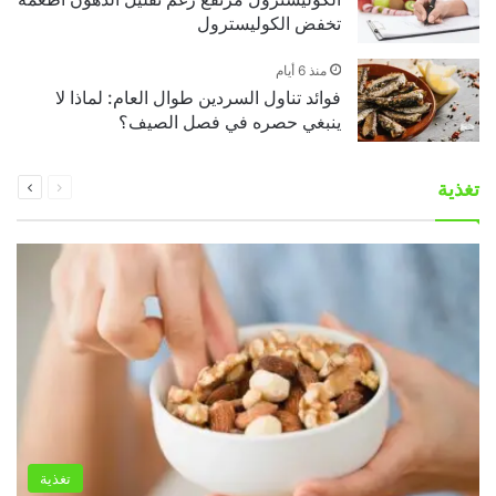
تخفض الكوليسترول
منذ 6 أيام
فوائد تناول السردين طوال العام: لماذا لا
ينبغي حصره في فصل الصيف؟
السابقة
التالية
تغذية
الصفحة
الصفحة
تغذية