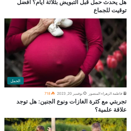
هل يحدث حمل قبل التبويض بثلاثة أيام؟ أفضل
توقيت للجماع
الحمل
فاطمة الزهراء المنصور
نوفمبر 20, 2023
718
تجربتي مع كثرة الغازات ونوع الجنين: هل توجد
علاقة علمية؟