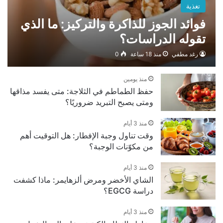
تغذية
فوائد الجوز للذاكرة والتركيز: ما الذي
تقوله الدراسات؟
رغد مطفي
منذ 18 ساعة
0
منذ يومين
حفظ الطماطم في الثلاجة: متى يفسد مذاقها
ومتى يصبح التبريد ضروريًا؟
منذ 3 أيام
وقت تناول وجبة الإفطار: هل التوقيت أهم
من مكوّنات الوجبة؟
منذ 3 أيام
الشاي الأخضر ومرض ألزهايمر: ماذا كشفت
دراسة EGCG؟
منذ 3 أيام