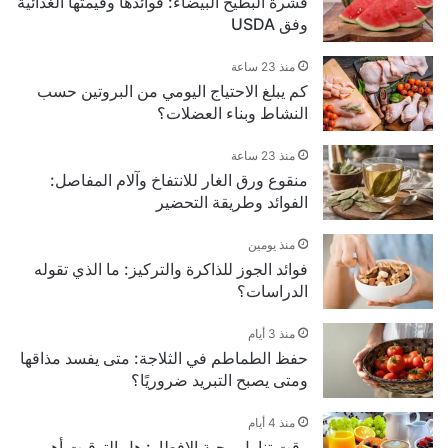
قشرة البطيخ البيضاء: فوائدها وقيمتها الغذائية
وفق USDA
منذ 23 ساعة
كم يبلغ الاحتياج اليومي من البروتين حسب
النشاط وبناء العضلات؟
منذ 23 ساعة
منقوع ورق الغار للانتفاخ وآلام المفاصل:
الفوائد وطريقة التحضير
منذ يومين
فوائد الجوز للذاكرة والتركيز: ما الذي تقوله
الدراسات؟
منذ 3 أيام
حفظ الطماطم في الثلاجة: متى يفسد مذاقها
ومتى يصبح التبريد ضروريًا؟
منذ 4 أيام
وقت تناول وجبة الإفطار: هل التوقيت أهم