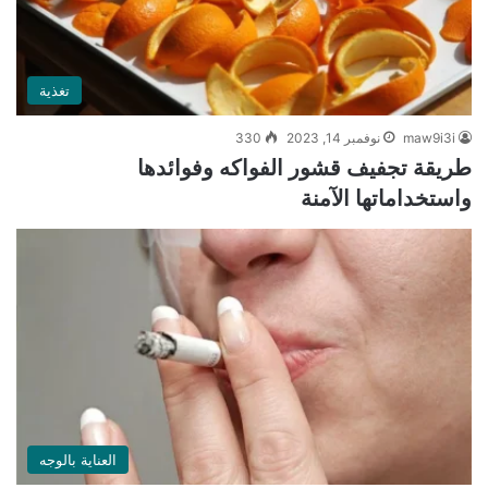
تغذية
maw9i3i
نوفمبر 14, 2023
330
طريقة تجفيف قشور الفواكه وفوائدها
واستخداماتها الآمنة
العناية بالوجه