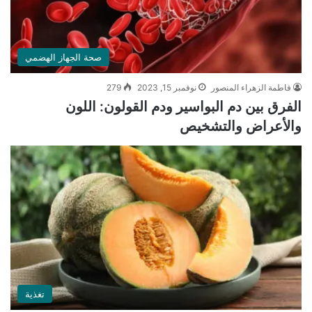
صحة الجهاز الهضمي
فاطمة الزهراء المنصور
نوفمبر 15, 2023
279
الفرق بين دم البواسير ودم القولون: اللون
والأعراض والتشخيص
تغذية