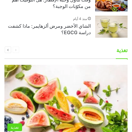
من مكوّنات الوجبة؟
منذ 4 أيام
الشاي الأخضر ومرض ألزهايمر: ماذا كشفت
دراسة EGCG؟
السابقة
التالية
تغذية
الصفحة
الصفحة
تغذية