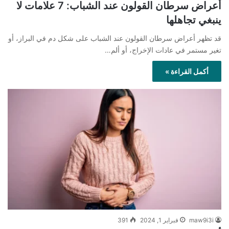
أعراض سرطان القولون عند الشباب: 7 علامات لا
ينبغي تجاهلها
قد تظهر أعراض سرطان القولون عند الشباب على شكل دم في البراز، أو
تغير مستمر في عادات الإخراج، أو ألم…
أكمل القراءة »
maw9i3i
فبراير 1, 2024
391