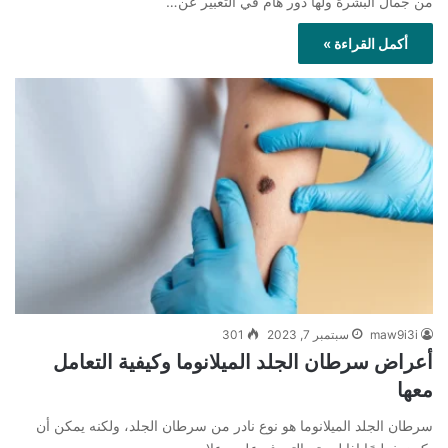
من جمال البشرة ولها دور هام في التعبير عن…
أكمل القراءة »
maw9i3i
سبتمبر 7, 2023
301
أعراض سرطان الجلد الميلانوما وكيفية التعامل
معها
سرطان الجلد الميلانوما هو نوع نادر من سرطان الجلد، ولكنه يمكن أن