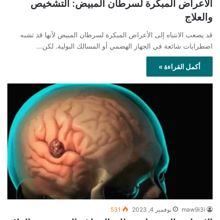
الأعراض المبكرة لسرطان المبيض: التشخيص
والعلاج
قد يصعب الانتباه إلى الأعراض المبكرة لسرطان المبيض لأنها قد تشبه
اضطرابات شائعة في الجهاز الهضمي أو المسالك البولية. لكن…
أكمل القراءة »
maw9i3i
نوفمبر 4, 2023
531