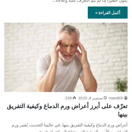
يكون خطيرًا إذا لم يتم التعرف عليه وعلاجه…
أكمل القراءة »
maw9i3i
سبتمبر 4, 2023
239
تعرّف على أبرز أعراض ورم الدماغ وكيفية التفريق
بينها
أعراض ورم الدماغ وكيفية التفريق بينها. في عالمنا الحديث، يُعتبر ورم
الدماغ من الأمور الصحية التي تحتاج إلى اهتمام فوري…