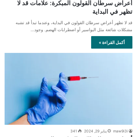
أعراض سرطان القولون المبكرة: علامات قد لا
تظهر في البداية
قد لا تظهر أعراض سرطان القولون في البداية، وعندما تبدأ قد تشبه
مشكلات شائعة مثل البواسير أو اضطرابات الهضم. وجود…
أكمل القراءة »
maw9i3i
يناير 29, 2024
341