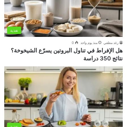
تغذية
رغد مطفي
منذ يوم واحد
0
هل الإفراط في تناول البروتين يسرّع الشيخوخة؟
نتائج 350 دراسة
تغذية