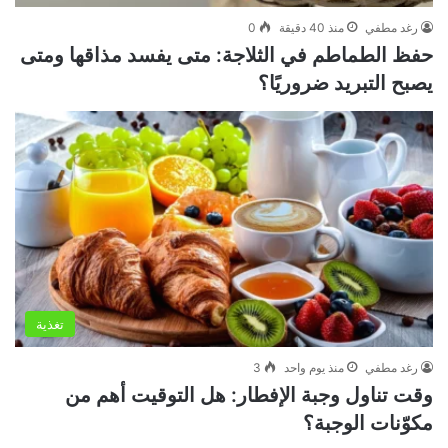
رغد مطفي
منذ 40 دقيقة
0
حفظ الطماطم في الثلاجة: متى يفسد مذاقها ومتى
يصبح التبريد ضروريًا؟
تغذية
رغد مطفي
منذ يوم واحد
3
وقت تناول وجبة الإفطار: هل التوقيت أهم من
مكوّنات الوجبة؟