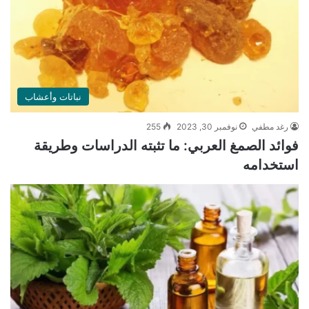
نباتات وأعشاب
رغد مطفي
نوفمبر 30, 2023
255
فوائد الصمغ العربي: ما تثبته الدراسات وطريقة
استخدامه