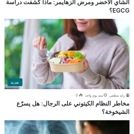
الشاي الأخضر ومرض ألزهايمر: ماذا كشفت دراسة
EGCG؟
تغذية
رغد مطفي
منذ يوم واحد
0
مخاطر النظام الكيتوني على الرجال: هل يسرّع
الشيخوخة؟