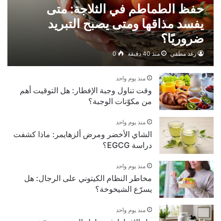
حفظ الطماطم في الثلاجة: متى
يفسد مذاقها ومتى يصبح التبريد
ضروريًا؟
رغد مطفي
منذ 40 دقيقة
0
منذ يوم واحد
وقت تناول وجبة الإفطار: هل التوقيت أهم
من مكوّنات الوجبة؟
منذ يوم واحد
الشاي الأخضر ومرض ألزهايمر: ماذا كشفت
دراسة EGCG؟
منذ يوم واحد
مخاطر النظام الكيتوني على الرجال: هل
يسرّع الشيخوخة؟
منذ يوم واحد