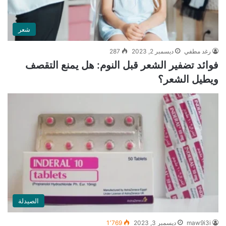
شعر
رغد مطفي
ديسمبر 2, 2023
287
فوائد تضفير الشعر قبل النوم: هل يمنع التقصف
ويطيل الشعر؟
الصيدلة
maw9i3i
ديسمبر 3, 2023
1٬769