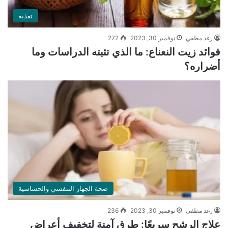
تغذية
رغد مطفي
نوفمبر 30, 2023
272
فوائد زيت النعناع: ما الذي تثبته الدراسات وما
أضراره؟
صحة الجهاز التنفسي والحساسية
رغد مطفي
نوفمبر 30, 2023
236
علاج الرشح سريعًا: طرق آمنة لتخفيف أعراض