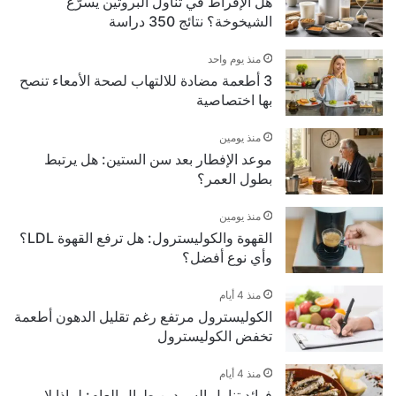
هل الإفراط في تناول البروتين يسرّع
الشيخوخة؟ نتائج 350 دراسة
منذ يوم واحد
3 أطعمة مضادة للالتهاب لصحة الأمعاء تنصح
بها اختصاصية
منذ يومين
موعد الإفطار بعد سن الستين: هل يرتبط
بطول العمر؟
منذ يومين
القهوة والكوليسترول: هل ترفع القهوة LDL؟
وأي نوع أفضل؟
منذ 4 أيام
الكوليسترول مرتفع رغم تقليل الدهون أطعمة
تخفض الكوليسترول
منذ 4 أيام
فوائد تناول السردين طوال العام: لماذا لا