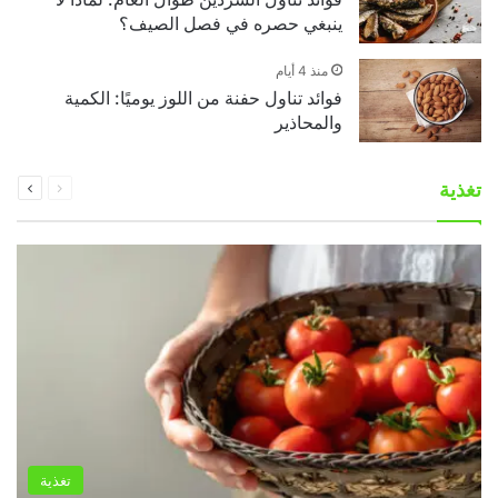
ينبغي حصره في فصل الصيف؟
منذ 4 أيام
فوائد تناول حفنة من اللوز يوميًا: الكمية
والمحاذير
السابقة
التالية
تغذية
الصفحة
الصفحة
تغذية