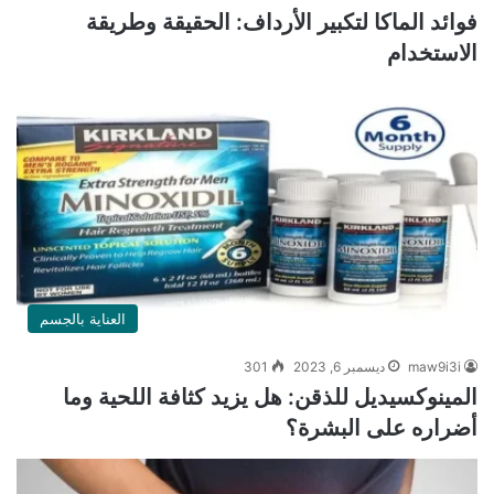
فوائد الماكا لتكبير الأرداف: الحقيقة وطريقة
الاستخدام
العناية بالجسم
maw9i3i
ديسمبر 6, 2023
301
المينوكسيديل للذقن: هل يزيد كثافة اللحية وما
أضراره على البشرة؟