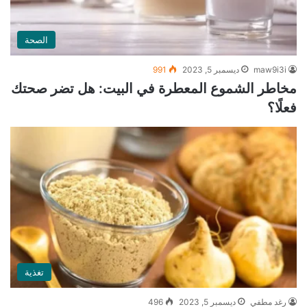
الصحة
maw9i3i
ديسمبر 5, 2023
991
مخاطر الشموع المعطرة في البيت: هل تضر صحتك
فعلًا؟
تغذية
رغد مطفي
ديسمبر 5, 2023
496