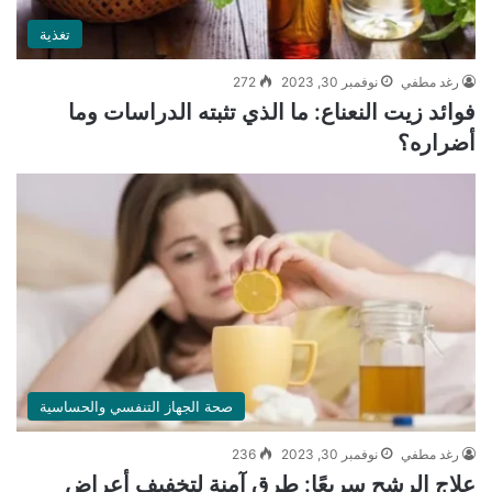
تغذية
رغد مطفي
نوفمبر 30, 2023
272
فوائد زيت النعناع: ما الذي تثبته الدراسات وما
أضراره؟
صحة الجهاز التنفسي والحساسية
رغد مطفي
نوفمبر 30, 2023
236
علاج الرشح سريعًا: طرق آمنة لتخفيف أعراض