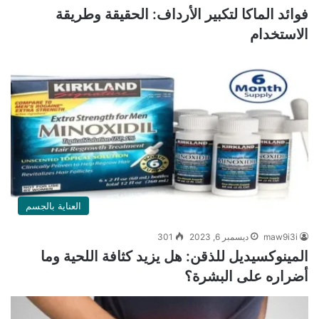
فوائد الماكا لتكبير الأرداف: الحقيقة وطريقة
الاستخدام
العناية بالجسم
maw9i3i
ديسمبر 6, 2023
301
المينوكسيديل للذقن: هل يزيد كثافة اللحية وما
أضراره على البشرة؟