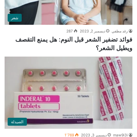
شعر
رغد مطفي
ديسمبر 2, 2023
287
فوائد تضفير الشعر قبل النوم: هل يمنع التقصف
ويطيل الشعر؟
الصيدلة
maw9i3i
ديسمبر 3, 2023
1٬769