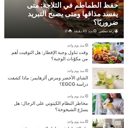
حفظ الطماطم في الثلاجة: متى
يفسد مذاقها ومتى يصبح التبريد
ضروريًا؟
رغد مطفي
منذ 40 دقيقة
0
منذ يوم واحد
وقت تناول وجبة الإفطار: هل التوقيت أهم
من مكوّنات الوجبة؟
منذ يوم واحد
الشاي الأخضر ومرض ألزهايمر: ماذا كشفت
دراسة EGCG؟
منذ يوم واحد
مخاطر النظام الكيتوني على الرجال: هل
يسرّع الشيخوخة؟
منذ يوم واحد