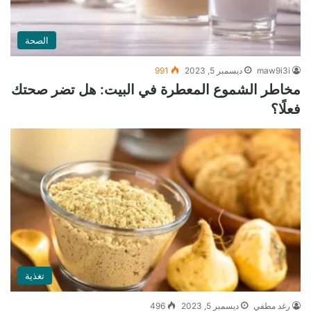
الصحة
maw9i3i
ديسمبر 5, 2023
991
مخاطر الشموع المعطرة في البيت: هل تضر صحتك
فعلًا؟
تغذية
رغد مطفي
ديسمبر 5, 2023
496