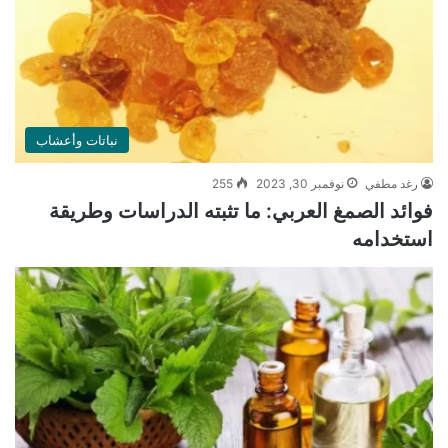
نباتات وأعشاب
رغد مطفي
نوفمبر 30, 2023
255
فوائد الصمغ العربي: ما تثبته الدراسات وطريقة
استخدامه