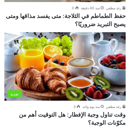
رغد مطفي
منذ 40 دقيقة
0
حفظ الطماطم في الثلاجة: متى يفسد مذاقها ومتى
يصبح التبريد ضروريًا؟
تغذية
رغد مطفي
منذ يوم واحد
3
وقت تناول وجبة الإفطار: هل التوقيت أهم من
مكوّنات الوجبة؟