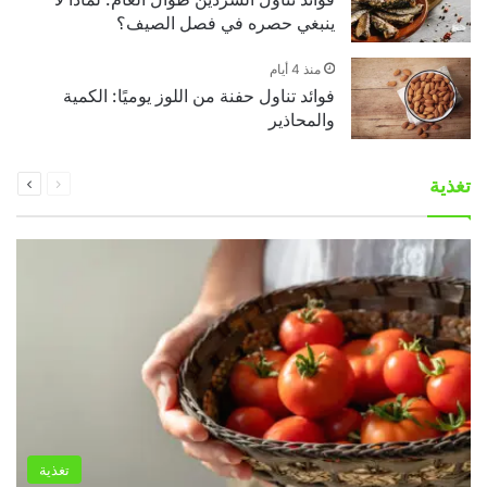
ينبغي حصره في فصل الصيف؟
منذ 4 أيام
فوائد تناول حفنة من اللوز يوميًا: الكمية
والمحاذير
السابقة
التالية
تغذية
الصفحة
الصفحة
تغذية