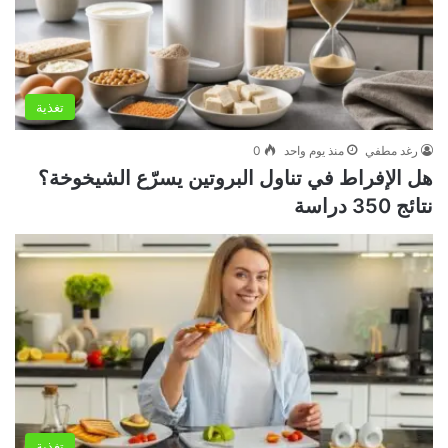
تغذية
رغد مطفي
منذ يوم واحد
0
هل الإفراط في تناول البروتين يسرّع الشيخوخة؟
نتائج 350 دراسة
تغذية