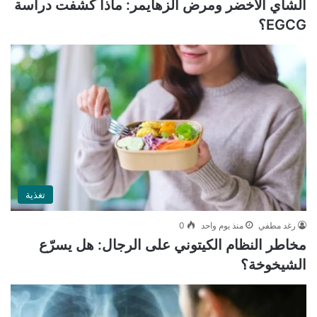
الشاي الأخضر ومرض ألزهايمر: ماذا كشفت دراسة
EGCG؟
تغذية
رغد مطفي
منذ يوم واحد
0
مخاطر النظام الكيتوني على الرجال: هل يسرّع
الشيخوخة؟