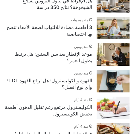
هل الإفراط في تناول البروتين يسرّع
الشيخوخة؟ نتائج 350 دراسة
منذ يوم واحد
3 أطعمة مضادة للالتهاب لصحة الأمعاء تنصح
بها اختصاصية
منذ يومين
موعد الإفطار بعد سن الستين: هل يرتبط
بطول العمر؟
منذ يومين
القهوة والكوليسترول: هل ترفع القهوة LDL؟
وأي نوع أفضل؟
منذ 4 أيام
الكوليسترول مرتفع رغم تقليل الدهون أطعمة
تخفض الكوليسترول
منذ 4 أيام
فوائد تناول السردين طوال العام: لماذا لا