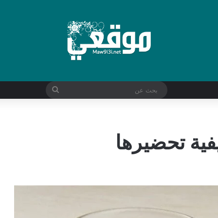
بحث
عن
فية تحضيرها