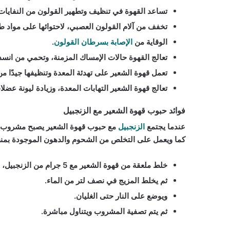
تساعد القهوة في تنظيف وتطهير القولون من النفايات ا
تخفف من آلام القولون العصبي، لاحتوائها على مواد ط
الوقاية من
الإصابة بسرطان القولون
.
تعالج القهوة حالات الإمساك المزمنة، وتحمي من انسداد
تعمل قهوة الشعير على تهدئة المعدة وتنظيفها جيدًا من ا
تعالج قهوة الشعير التهابات المعدة، وزيادة ليونة عضلا
فوائد حبوب قهوة الشعير مع الزنجبيل
عندما يجتمع
الزنجبيل
مع حبوب قهوة الشعير يصبح مشروب را
كما ويعمل على التخلص من الشحوم والدهون الموجودة بمن
خلط ملعقة من قهوة الشعير مع 5 جرام من الزنجبيل، وملعقة من مطحون الهيل.
ثم يخلط المزيج في نصف لتر من الماء.
ويوضع على النار حتى الغليان.
ثم يتم تصفية المشروب ويتناول مباشرة.