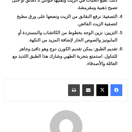
ذلك، نضع الحبات في الزيت ونقلبها حوالي 3 دقائق أو حتى
تصبح ذهبية ومقرمشة.
التصفية:
نرفع النقانق من الزيت ونضعها على ورق مطبخ
لتصفية الزيت الفائض.
التزيين:
نزين الوجه بخطوط من الكاتشاب والمستردة أو
المايونيز والصوص الحار لإضافة المزيد من النكهة.
تقديم الطبق:
يمكن تقديم الكورن دوج وهو دافئ وجاهز
للتناول. استمتع بتجربة الطهي وشارك هذا الطبق اللذيذ مع
العائلة والأصدقاء.
مشاركة عبر البريد
طباعة