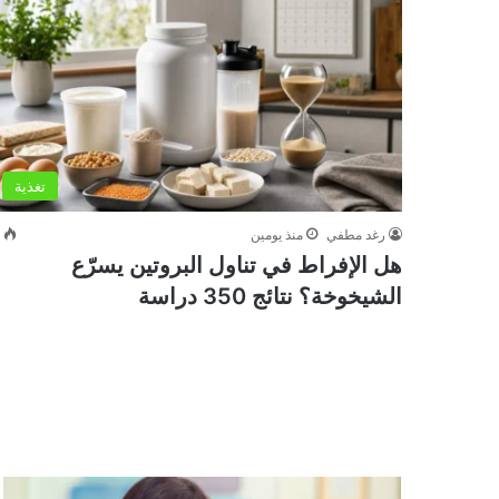
تغذية
رغد مطفي
منذ يومين
0
هل الإفراط في تناول البروتين يسرّع
الشيخوخة؟ نتائج 350 دراسة