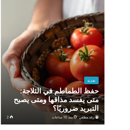
تغذية
حفظ الطماطم في الثلاجة:
متى يفسد مذاقها ومتى يصبح
التبريد ضروريًا؟
رغد مطفي
منذ 10 ساعات
2