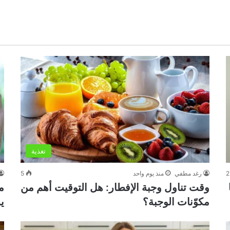
تغذية
2
رغد مطفي
منذ يوم واحد
5
وقت تناول وجبة الإفطار: هل التوقيت أهم من
م
مكوّنات الوجبة؟
ي