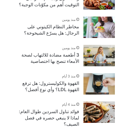
التوقيت أهم من مكوّنات الوجبة؟
منذ يومين
مخاطر النظام الكيتوني على
الرجال: هل يسرّع الشيخوخة؟
منذ يومين
3 أطعمة مضادة للالتهاب لصحة
الأمعاء تنصح بها اختصاصية
منذ 3 أيام
القهوة والكوليسترول: هل ترفع
القهوة LDL؟ وأي نوع أفضل؟
منذ 4 أيام
فوائد تناول السردين طوال العام:
لماذا لا ينبغي حصره في فصل
الصيف؟