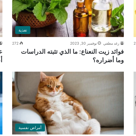
تغذية
2
رغد مطفي
نوفمبر 30, 2023
272
فوائد زيت النعناع: ما الذي تثبته الدراسات
ع
وما أضراره؟
أ
أمراض نفسية