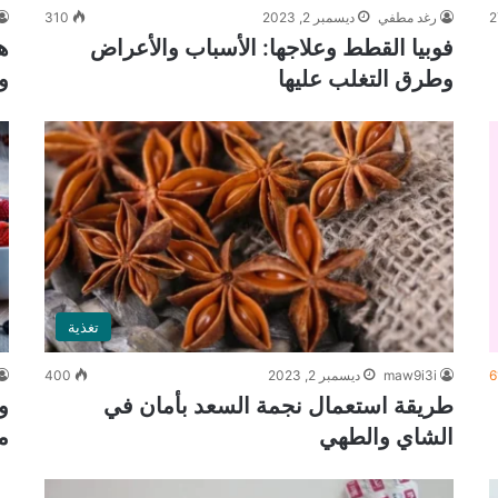
2
رغد مطفي
ديسمبر 2, 2023
310
فوبيا القطط وعلاجها: الأسباب والأعراض
ه
وطرق التغلب عليها
و
تغذية
6
maw9i3i
ديسمبر 2, 2023
400
طريقة استعمال نجمة السعد بأمان في
و
الشاي والطهي
م