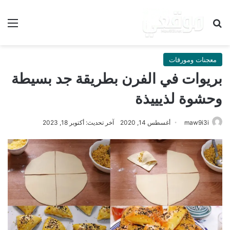
بحث عن
الق
معجنات ومورقات
بريوات في الفرن بطريقة جد بسيطة
وحشوة لذيييذة
maw9i3i
أغسطس 14, 2020
آخر تحديث: أكتوبر 18, 2023