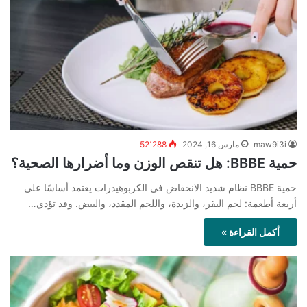
maw9i3i
مارس 16, 2024
52٬288
حمية BBBE: هل تنقص الوزن وما أضرارها الصحية؟
حمية BBBE نظام شديد الانخفاض في الكربوهيدرات يعتمد أساسًا على
أربعة أطعمة: لحم البقر، والزبدة، واللحم المقدد، والبيض. وقد تؤدي…
أكمل القراءة »