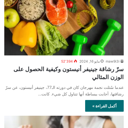
maw9i3i
مايو 16, 2024
52٬394
سرّ رشاقة جينيفر أنيستون وكيفية الحصول على
الوزن المثالي
عندما سُئلت نجمة مهرجان كان في دورته الـ77، جينيفر أنيستون، عن سرّ
رشاقتها، أجابت ببساطة أنها تتناول كل شيء. كانت…
أكمل القراءة »