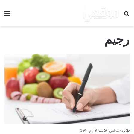
بحث عن
الق
رجيم
رغد مطفي
منذ 6 أيام
0