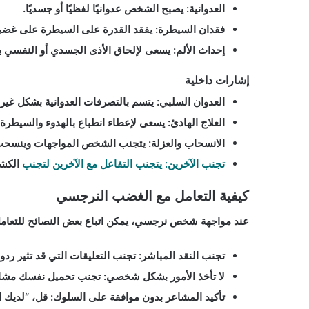
العدوانية:
يصبح الشخص عدوانيًا لفظيًا أو جسديًا.
فقدان السيطرة:
يفقد القدرة على السيطرة على غضبه
إحداث الألم:
يسعى لإلحاق الأذى الجسدي أو النفسي بال
إشارات داخلية
العدوان السلبي:
يتسم بالتصرفات العدوانية بشكل غير 
العلاج الهادئ:
يسعى لإعطاء انطباع بالهدوء والسيطرة.
الانسحاب والعزلة:
يتجنب الشخص المواجهات وينسحب 
تجنب الآخرين: يتجنب التفاعل مع الآخرين لتجنب
الكش
كيفية التعامل مع الغضب النرجسي
عند مواجهة شخص نرجسي، يمكن اتباع بعض النصائح للتعام
تجنب النقد المباشر:
تجنب التعليقات التي قد تثير ردو
لا تأخذ الأمور بشكل شخصي:
تجنب تحميل نفسك مشا
تأكيد المشاعر بدون موافقة على السلوك:
قل، “لديك ا