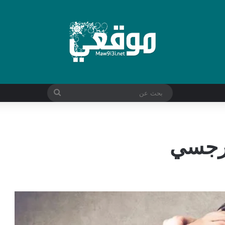
بحث
عن
نرجسي