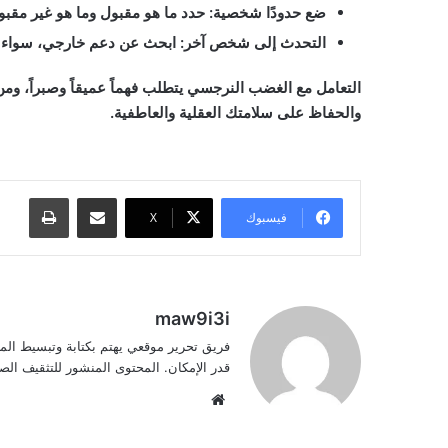
ضع حدودًا شخصية:
حدد ما هو مقبول وما هو غير مقبو
التحدث إلى شخص آخر:
ابحث عن دعم خارجي، سواء ك
التعامل مع الغضب النرجسي يتطلب فهماً عميقاً وصبراً، ومن 
والحفاظ على سلامتك العقلية والعاطفية.
مشاركة عبر البريد
طباعة
فيسبوك
‫X
maw9i3i
فريق تحرير موقعي يهتم بكتابة وتبسيط الم
قدر الإمكان. المحتوى المنشور للتثقيف ا
موقع
الويب