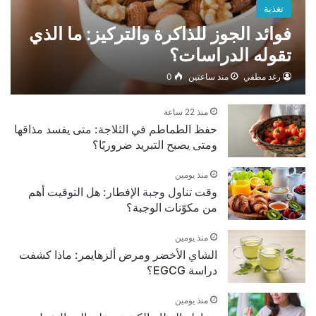
تغذية
فوائد الجوز للذاكرة والتركيز: ما الذي
تقوله الدراسات؟
رغد مطفي
منذ ساعتين
0
منذ 22 ساعة
حفظ الطماطم في الثلاجة: متى يفسد مذاقها
ومتى يصبح التبريد ضروريًا؟
منذ يومين
وقت تناول وجبة الإفطار: هل التوقيت أهم
من مكوّنات الوجبة؟
منذ يومين
الشاي الأخضر ومرض ألزهايمر: ماذا كشفت
دراسة EGCG؟
منذ يومين