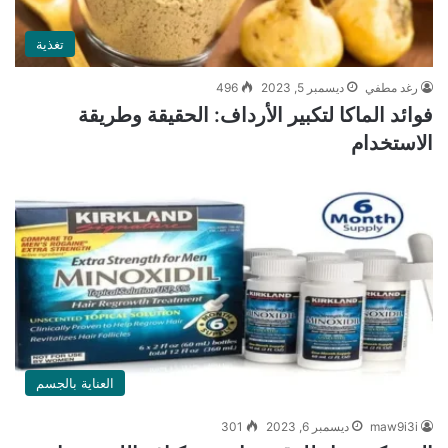
تغذية
رغد مطفي
ديسمبر 5, 2023
496
فوائد الماكا لتكبير الأرداف: الحقيقة وطريقة
الاستخدام
العناية بالجسم
maw9i3i
ديسمبر 6, 2023
301