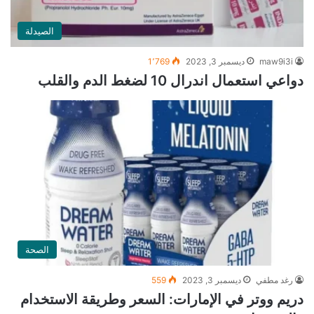
الصيدلة
maw9i3i
ديسمبر 3, 2023
1٬769
دواعي استعمال اندرال 10 لضغط الدم والقلب
الصحة
رغد مطفي
ديسمبر 3, 2023
559
دريم ووتر في الإمارات: السعر وطريقة الاستخدام