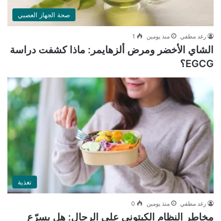
صحة الجهاز العصبي
رغد مطفي
منذ يومين
1
الشاي الأخضر ومرض ألزهايمر: ماذا كشفت دراسة
EGCG؟
تغذية
رغد مطفي
منذ يومين
0
مخاطر النظام الكيتوني على الرجال: هل يسرّع