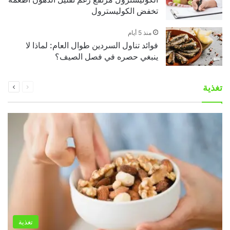
تخفض الكوليسترول
منذ 5 أيام
فوائد تناول السردين طوال العام: لماذا لا
ينبغي حصره في فصل الصيف؟
السابقة
التالية
تغذية
الصفحة
الصفحة
تغذية