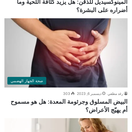
المينوكسيديل للذقن: هل يزيد كثافة اللحية وما
أضراره على البشرة؟
صحة الجهاز الهضمي
رغد مطفي
ديسمبر 6, 2023
303
البيض المسلوق وجرثومة المعدة: هل هو مسموح
أم يهيّج الأعراض؟