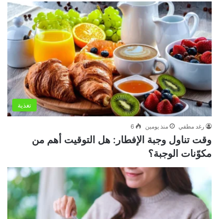
تغذية
رغد مطفي
منذ يومين
6
وقت تناول وجبة الإفطار: هل التوقيت أهم من
مكوّنات الوجبة؟