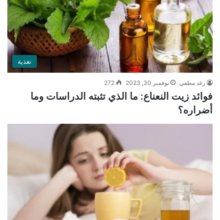
تغذية
رغد مطفي
نوفمبر 30, 2023
272
فوائد زيت النعناع: ما الذي تثبته الدراسات وما
أضراره؟