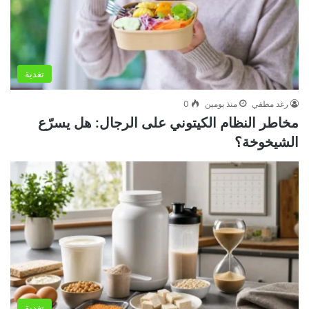
تغذية
رغد مطفي
منذ يومين
0
مخاطر النظام الكيتوني على الرجال: هل يسرّع
الشيخوخة؟
تغذية