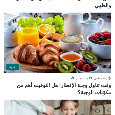
والطهي
تغذية
رغد مطفي
منذ يومين
6
وقت تناول وجبة الإفطار: هل التوقيت أهم من
مكوّنات الوجبة؟