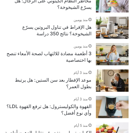
مخاطر النظام الكيتوني على الرجال: هل
يسرّع الشيخوخة؟
منذ يومين
هل الإفراط في تناول البروتين يسرّع
الشيخوخة؟ نتائج 350 دراسة
منذ يومين
3 أطعمة مضادة للالتهاب لصحة الأمعاء تنصح
بها اختصاصية
منذ 3 أيام
موعد الإفطار بعد سن الستين: هل يرتبط
بطول العمر؟
منذ 3 أيام
القهوة والكوليسترول: هل ترفع القهوة LDL؟
وأي نوع أفضل؟
منذ 5 أيام
الكوليسترول مرتفع رغم تقليل الدهون أطعمة