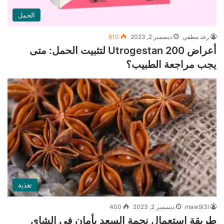
الحمل
رغد مطفي
ديسمبر 2, 2023
610
أعراض Utrogestan 200 لتثبيت الحمل: متى
يجب مراجعة الطبيب؟
تغذية
maw9i3i
ديسمبر 2, 2023
400
طريقة استعمال نجمة السعد بأمان في الشاي