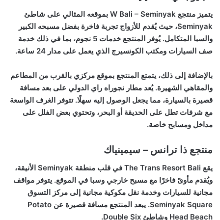
يتميز منتجع W Bali – Seminyak بموقعه المثالي على شاطئ
Seminyak، حيث يُقدم للأزواج تجربة فاخرة بفضل مسبحه الكبير
والسبا المتكامل. يُوفر المنتجع خدمات 5 نجوم، بما في ذلك خدمة
صف السيارات ومكتب الكونسيرج الذي يعمل على مدار 24 ساعة.
بالإضافة إلى ذلك، يتمتع المنتجع بموقع مركزي بالقرب من المطاعم
والمقاهي الشهيرة. يُعد مطار نجوراه راي الدولي على بعد مسافة
قصيرة بالسيارة، مما يجعل الوصول إليه سهلًا. تتوفر الغرف الواسعة
مع شرفات تطل على الحديقة أو البحر، وتحتوي بعض الفلل على
مداخل ومسابح خاصة.
منتجع ذا ترانس – سيمينياك
يقع The Trans Resort Bali في قلب منطقة Seminyak الأنيقة،
ويُقدم مأوىً فاخرًا مع مسبح خارجي وسبا في الموقع. يتوفر مواقف
مجانية للسيارات وخدمة نقل مكوكية مجانية إلى مركز التسوق
Seminyak Square. يبعد المنتجع مسافة قصيرة عن Potato
Head Beach وشاطئ Double Six.