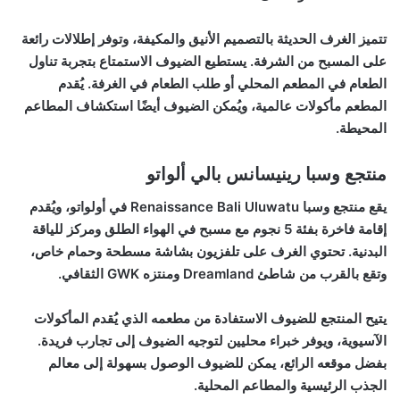
تتميز الغرف الحديثة بالتصميم الأنيق والمكيفة، وتوفر إطلالات رائعة
على المسبح من الشرفة. يستطيع الضيوف الاستمتاع بتجربة تناول
الطعام في المطعم المحلي أو طلب الطعام في الغرفة. يُقدم
المطعم مأكولات عالمية، ويُمكن الضيوف أيضًا استكشاف المطاعم
المحيطة.
منتجع وسبا رينيسانس بالي ألواتو
يقع منتجع وسبا Renaissance Bali Uluwatu في أولواتو، ويُقدم
إقامة فاخرة بفئة 5 نجوم مع مسبح في الهواء الطلق ومركز للياقة
البدنية. تحتوي الغرف على تلفزيون بشاشة مسطحة وحمام خاص،
وتقع بالقرب من شاطئ Dreamland ومنتزه GWK الثقافي.
يتيح المنتجع للضيوف الاستفادة من مطعمه الذي يُقدم المأكولات
الآسيوية، ويوفر خبراء محليين لتوجيه الضيوف إلى تجارب فريدة.
بفضل موقعه الرائع، يمكن للضيوف الوصول بسهولة إلى معالم
الجذب الرئيسية والمطاعم المحلية.