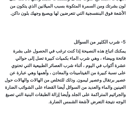
لون بشرتك ومن السمرة المتكونة بسبب الميلانين الذي يتكون من
الأشعة فوق البنفسجية التي تتعرضين لها ويصبغ وجهك بلون داكن.
5- شرب الكثير من السوائل
يمكنك اتباع هذه النصيحة إذا كنت ترغب في الحصول على بشرة
فاتحة وبيضاء ، وهي شرب الماء بكميات كبيرة تصل إلى حوالي
عشرة أكواب في اليوم ، أثناء شرب العصائر الطبيعية التي تحتوي
على نسبة كبيرة من الفيتامينات والمعادن ، وأهمها وهي عبارة عن
عصير برتقال وعصير ليمون. وذلك للتخلص من الهالات والهالات حول
العينين والماء والعديد من السوائل أيضا القضاء على الشوائب الضارة
والجراثيم المتراكمة على الجلد وأيضا إزالة الطبقات البنية التي تصبغ
الوجه نتيجة التعرض لأشعة الشمس الضارة.
نصائح لتفتيح البشرة قبل العيد حتى 3 درجات, نصائح لتفتيح البشرة
قبل العيد حتى 3 درجات, نصائح لتفتيح البشرة قبل العيد حتى 3