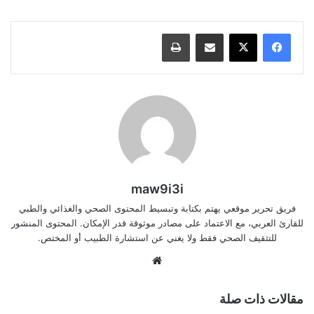
درجات, نصائح لتفتيح البشرة قبل العيد حتى 3 درجات
مشاركة عبر البريد
طباعة
maw9i3i
فريق تحرير موقعي يهتم بكتابة وتبسيط المحتوى الصحي والغذائي والطبي
للقارئ العربي، مع الاعتماد على مصادر موثوقة قدر الإمكان. المحتوى المنشور
للتثقيف الصحي فقط ولا يغني عن استشارة الطبيب أو المختص.
موقع
الويب
مقالات ذات صلة