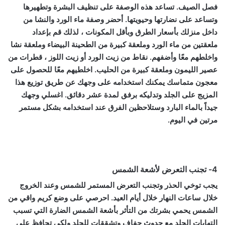
فصل الصيف. تساعد هذه الوصفة على تنظيف البشرة وتطهيرها
وتساعد على نضارتها وحيويتها. أحضر وصفة ماء الورد والنشا من
داخل منزلك بأسعار الطرق وبأقل المكونات ، لذلك قم بإعداد
ملعقتين من ماء الورد وملعقة كبيرة من الطحينة البيضاء وملعقة نشا
واخلطهم معًا وأضفهم. نقاط من زيت الورد أو زيت اللوز ، قطرات من
عصير الليمون وملعقة كبيرة من الحليب. اخلطيهم معًا للحصول على
معجون متماسك يمكنك استخدامه على وجهك عن طريق توزيع هذا
المزيج على الجلد وتدليكه برفق لمدة عشر دقائق. اغسلي وجهك
جيداً بالماء البارد وستلاحظين الفرق عند استخدامه بشكل مستمر
مرتين في اليوم.
4- تجنب التعرض لأشعة الشمس
يجب توخي الحذر وتجنب التعرض المستمر للشمس وعند الخروج
خلال ساعات النهار خلال أيام العيد. احرصي على وضع كريم واقي من
الشمس يحمي بشرتك من التأثر بأشعة الشمس الضارة التي تسبب
التهابات الجلد مع حدوث جفاف وتشققات للجلد ولكي تحافظ على