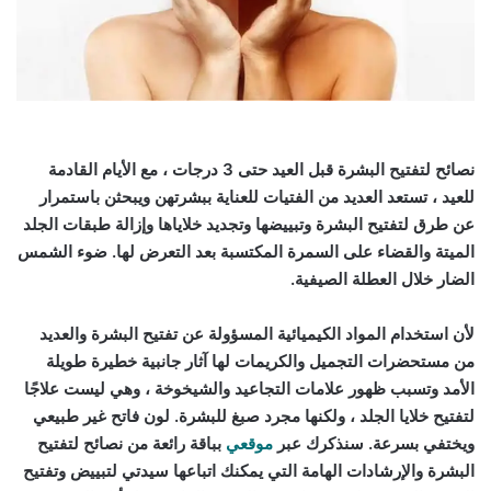
نصائح لتفتيح البشرة قبل العيد حتى 3 درجات ، مع الأيام القادمة
للعيد ، تستعد العديد من الفتيات للعناية ببشرتهن ويبحثن باستمرار
عن طرق لتفتيح البشرة وتبييضها وتجديد خلاياها وإزالة طبقات الجلد
الميتة والقضاء على السمرة المكتسبة بعد التعرض لها. ضوء الشمس
الضار خلال العطلة الصيفية.
لأن استخدام المواد الكيميائية المسؤولة عن تفتيح البشرة والعديد
من مستحضرات التجميل والكريمات لها آثار جانبية خطيرة طويلة
الأمد وتسبب ظهور علامات التجاعيد والشيخوخة ، وهي ليست علاجًا
لتفتيح خلايا الجلد ، ولكنها مجرد صبغ للبشرة. لون فاتح غير طبيعي
ويختفي بسرعة. سنذكرك عبر
موقعي
بباقة رائعة من نصائح لتفتيح
البشرة والإرشادات الهامة التي يمكنك اتباعها سيدتي لتبييض وتفتيح