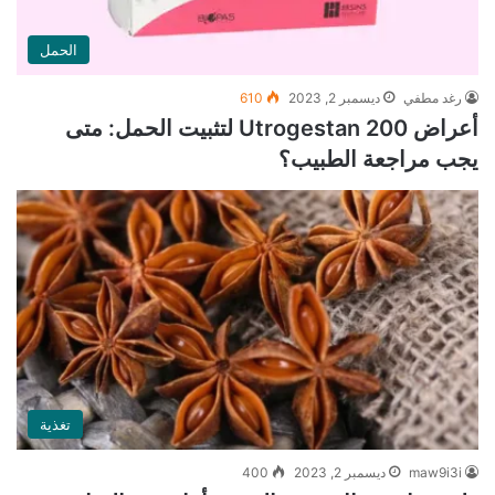
الحمل
رغد مطفي
ديسمبر 2, 2023
610
أعراض Utrogestan 200 لتثبيت الحمل: متى
يجب مراجعة الطبيب؟
تغذية
maw9i3i
ديسمبر 2, 2023
400