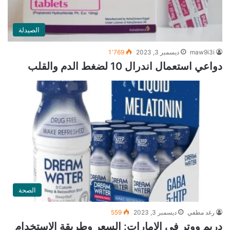
الصيدلة
maw9i3i
ديسمبر 3, 2023
1٬769
دواعي استعمال اندرال 10 لضغط الدم والقلب
الصحة
رغد مطفي
ديسمبر 3, 2023
559
دريم ووتر في الإمارات: السعر وطريقة الاستخدام