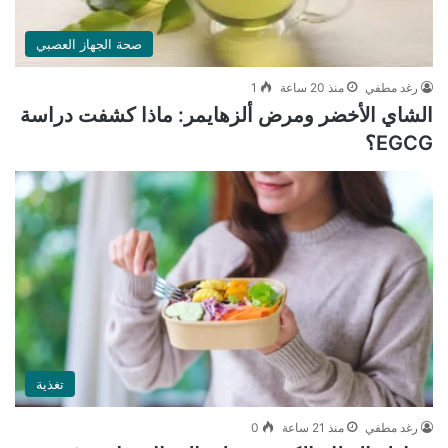
صحة الجهاز العصبي
رغد مطفي
منذ 20 ساعة
1
الشاي الأخضر ومرض ألزهايمر: ماذا كشفت دراسة
EGCG؟
تغذية
رغد مطفي
منذ 21 ساعة
0