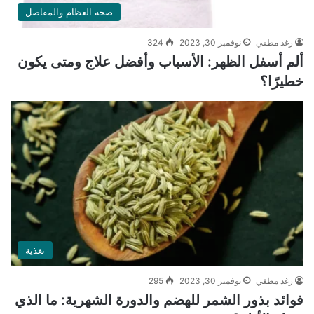
صحة العظام والمفاصل
رغد مطفي
نوفمبر 30, 2023
324
ألم أسفل الظهر: الأسباب وأفضل علاج ومتى يكون
خطيرًا؟
تغذية
رغد مطفي
نوفمبر 30, 2023
295
فوائد بذور الشمر للهضم والدورة الشهرية: ما الذي