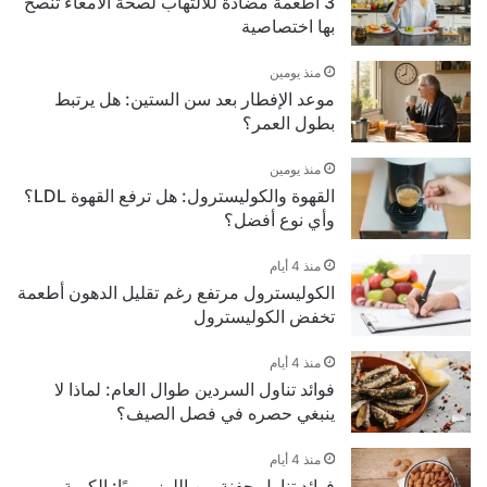
3 أطعمة مضادة للالتهاب لصحة الأمعاء تنصح
بها اختصاصية
منذ يومين
موعد الإفطار بعد سن الستين: هل يرتبط
بطول العمر؟
منذ يومين
القهوة والكوليسترول: هل ترفع القهوة LDL؟
وأي نوع أفضل؟
منذ 4 أيام
الكوليسترول مرتفع رغم تقليل الدهون أطعمة
تخفض الكوليسترول
منذ 4 أيام
فوائد تناول السردين طوال العام: لماذا لا
ينبغي حصره في فصل الصيف؟
منذ 4 أيام
فوائد تناول حفنة من اللوز يوميًا: الكمية