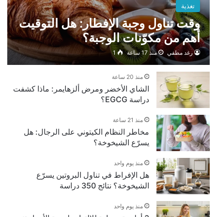
تغذية
وقت تناول وجبة الإفطار: هل التوقيت
أهم من مكوّنات الوجبة؟
رغد مطفي
منذ 17 ساعة
1
منذ 20 ساعة
الشاي الأخضر ومرض ألزهايمر: ماذا كشفت
دراسة EGCG؟
منذ 21 ساعة
مخاطر النظام الكيتوني على الرجال: هل
يسرّع الشيخوخة؟
منذ يوم واحد
هل الإفراط في تناول البروتين يسرّع
الشيخوخة؟ نتائج 350 دراسة
منذ يوم واحد