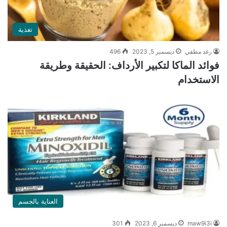
تغذية
رغد مطفي
ديسمبر 5, 2023
496
فوائد الماكا لتكبير الأرداف: الحقيقة وطريقة
الاستخدام
العناية بالجسم
maw9i3i
ديسمبر 6, 2023
301