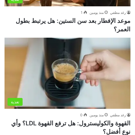
رغد مطفي
منذ يومين
1
موعد الإفطار بعد سن الستين: هل يرتبط بطول
العمر؟
تغذية
رغد مطفي
منذ يومين
0
القهوة والكوليسترول: هل ترفع القهوة LDL؟ وأي
نوع أفضل؟