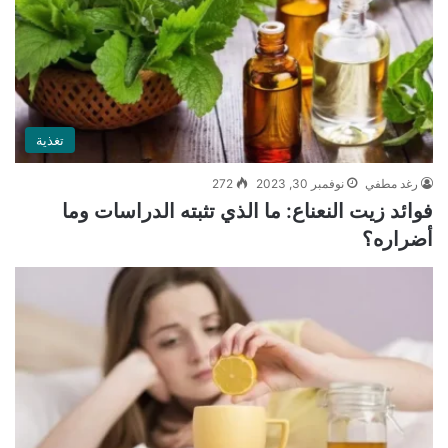
تغذية
رغد مطفي
نوفمبر 30, 2023
272
فوائد زيت النعناع: ما الذي تثبته الدراسات وما
أضراره؟