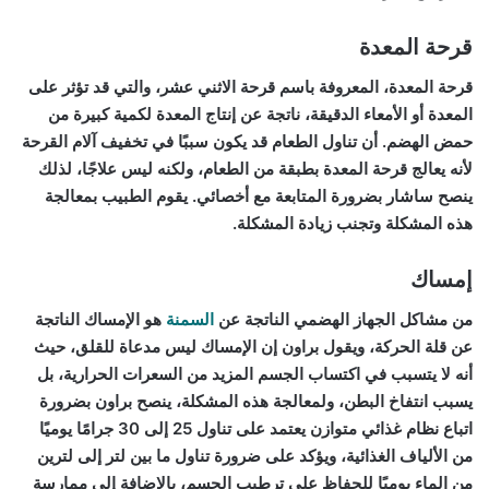
قرحة المعدة
قرحة المعدة، المعروفة باسم قرحة الاثني عشر، والتي قد تؤثر على
المعدة أو الأمعاء الدقيقة، ناتجة عن إنتاج المعدة لكمية كبيرة من
حمض الهضم. أن تناول الطعام قد يكون سببًا في تخفيف آلام القرحة
لأنه يعالج قرحة المعدة بطبقة من الطعام، ولكنه ليس علاجًا، لذلك
ينصح ساشار بضرورة المتابعة مع أخصائي. يقوم الطبيب بمعالجة
هذه المشكلة وتجنب زيادة المشكلة.
إمساك
من مشاكل الجهاز الهضمي الناتجة عن
السمنة
هو الإمساك الناتجة
عن قلة الحركة، ويقول براون إن الإمساك ليس مدعاة للقلق، حيث
أنه لا يتسبب في اكتساب الجسم المزيد من السعرات الحرارية، بل
يسبب انتفاخ البطن، ولمعالجة هذه المشكلة، ينصح براون بضرورة
اتباع نظام غذائي متوازن يعتمد على تناول 25 إلى 30 جرامًا يوميًا
من الألياف الغذائية، ويؤكد على ضرورة تناول ما بين لتر إلى لترين
من الماء يوميًا للحفاظ على ترطيب الجسم، بالإضافة إلى ممارسة