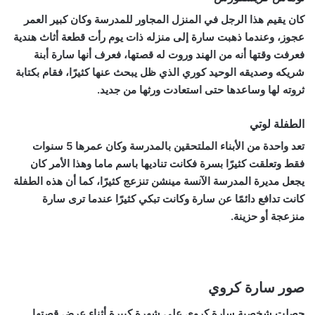
كان يقيم هذا الرجل في المنزل المجاور للمدرسة وكان كبير العمر
عجوز، وعندما ذهبت سارة إلى منزله ذات يوم رأت قطعة أثاث هندية
فعرفت وقتها أنه من الهند وروت له قصتها، فعرف أنها سارة أبنة
شريكه وصديقه الوحيد كوري الذي ظل يبحث عنها كثيرًا، فقام بكتابة
ثروته لها وساعدها حتى استعادت ورثها من جديد.
الطفلة لوتي
تعد واحدة من الأبناء الملتحقين بالمدرسة وكان عمرها 5 سنوات
فقط وتعلقت كثيرًا بسرة فكانت تناديها باسم ماما وهذا الأمر كان
يجعل مديرة المدرسة الآنسة مينشن تنزعج كثيرًا، كما أن هذه الطفلة
كانت تدافع دائمًا عن سارة وكانت تبكي كثيرًا عندما ترى سارة
منزعجة أو حزينة.
صور سارة كروي
حصلت شخصية سارة كروي على شهرة كبيرة أثناء عرض قصتها