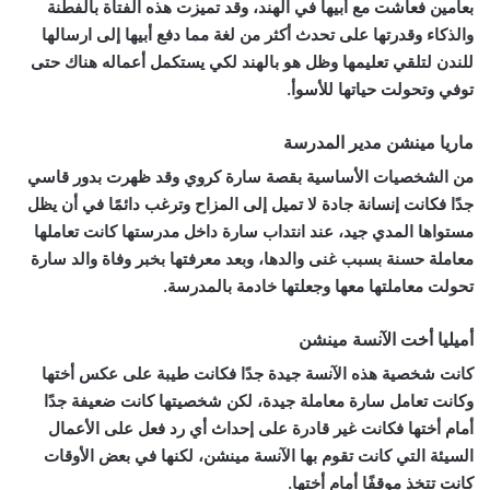
بعامين فعاشت مع أبيها في الهند، وقد تميزت هذه الفتاة بالفطنة
والذكاء وقدرتها على تحدث أكثر من لغة مما دفع أبيها إلى ارسالها
للندن لتلقي تعليمها وظل هو بالهند لكي يستكمل أعماله هناك حتى
توفي وتحولت حياتها للأسوأ.
ماريا مينشن مدير المدرسة
من الشخصيات الأساسية بقصة سارة كروي وقد ظهرت بدور قاسي
جدًا فكانت إنسانة جادة لا تميل إلى المزاح وترغب دائمًا في أن يظل
مستواها المدي جيد، عند انتداب سارة داخل مدرستها كانت تعاملها
معاملة حسنة بسبب غنى والدها، وبعد معرفتها بخبر وفاة والد سارة
تحولت معاملتها معها وجعلتها خادمة بالمدرسة.
أميليا أخت الآنسة مينشن
كانت شخصية هذه الآنسة جيدة جدًا فكانت طيبة على عكس أختها
وكانت تعامل سارة معاملة جيدة، لكن شخصيتها كانت ضعيفة جدًا
أمام أختها فكانت غير قادرة على إحداث أي رد فعل على الأعمال
السيئة التي كانت تقوم بها الآنسة مينشن، لكنها في بعض الأوقات
كانت تتخذ موقفًا أمام أختها.