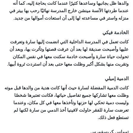
والدها ظل بجانبها وساعدها كثيرًا عندما كانت بحاجة إليه، كما أنه
عندما طردتها الآنسة مينشن خارج المدرسة نهائيًا رحب بها بيتر في
منزله واستر في مساعدته لها إلى أن استعادت أموالها من جديد.
الخادمة فيكي
كانت تعمل في المدرسة الداخلية التي انضمت إليها سارة وتعرفت
عليها وأصبحت صديقة لها بعد أن عرفت قصتها وتأثرت بها، وبعد أن
تحولت حياة سارة وأصبحت خادمة سكنت معها في نفس المكان
وتقربت منها بشكل أكبر وظلت معها حتى بعد أن استردت ثروة أبيها.
الدمية إميلي
كانت الدمية المفضلة لسارة حيث أنها كانت هدية من والدها قبل موته
وظلت معها تشاركها جميع تفاصيل حياتها، فكانت تعتبرها شخصُا
وليست دمية تحكي لها حزنها وتأخذها معها في كل مكان، وعندما
تعرضت سارة للفقر حاولت لافينيا أخذ الدمي من سارة لكنها لم
تستطع فعل ذلك.
توماس كريسفورس