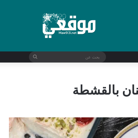
بحث
عن
نان بالقشطة