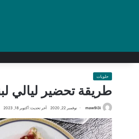
حلويات
طريقة تحضير ليالي لب
maw9i3i
نوفمبر 22, 2020
آخر تحديث: أكتوبر 18, 2023