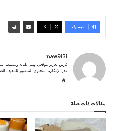
مشاركة عبر البريد
طباعة
فيسبوك
‫X
maw9i3i
فريق تحرير موقعي يهتم بكتابة وتبسيط الم
قدر الإمكان. المحتوى المنشور للتثقيف ا
موقع
الويب
مقالات ذات صلة