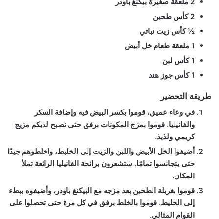
2 ملعقة صغيرة بيكنغ باودر
2 كأس طحين
½ كأس زيت نباتي
1 ملعقة طعام خل أبيض
1 كأس لبن
1 كأس جوز هند
طريقة التحضير
في وعاء عميق، قوموا بكسر البيض فيه وإضافة السكر
والفانيليا. قوموا بمزج المكونات برفق حتى تصبح لديكم مزيج
كريمي ولذيذ.
أضيفوا الخل الأبيض واللبن والزيت إلى الخليط، واخلطوهم جيدًا
حتى يتجانسوا تمامًا. ستشعرون برائحة الفانيليا الرائعة تملأ
المكان.
قوموا بغربلة الطحين بعد مزجه مع البيكنغ باودر، وأضيفوه ببطء
إلى الخليط. قوموا بالخلط برفق في كل مرة حتى تحصلوا على
القوام المثالي.