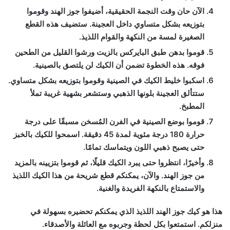
الآن حان وقت النجمة الحقيقية، أضيفوا جوز الهند وقوموا
بتوزيعه بشكل متساوي داخل العجينة. ستضيف هذه القطع
الصغيرة لمسة من النكهة والقوام اللذيذ.
قوموا بدهن طبق البايركس بالزيت ورشوا القليل من الطحين
فوقه. هذه الخطوة تضمن أن الكيك لن يلتصق بالصينية.
اسكبوا خليط الكيك في الصينية وقوموا بتوزيعه بشكل متساوي.
ستتألق العجينة بلونها الذهبي وستشعر بشهية غريبة تملأ
المطبخ.
قوموا بوضع الصينية في الفرن المُسخن مسبقًا على درجة
حرارة 180 درجة مئوية لمدة 45 دقيقة. اسمحوا للكيك بالخبز
حتى يصبح ذهبي اللون ويتماسك تمامًا.
وأخيرًا، انتظروا حتى يبرد الكيك قليلًا، ثم قوموا بتزيينه بالمزيد
من جوز الهند. والآن، يمكنكم قطع شريحة من هذا الكيك اللذيذ
والاستمتاع بالنكهة الفريدة والغنية.
هذا هو كيك جوز الهند اللذيذ الذي يمكنكم تحضيره بسهولة في
منزلكم. استمتعوا بكل لحظة وجربوه مع العائلة والأصدقاء.