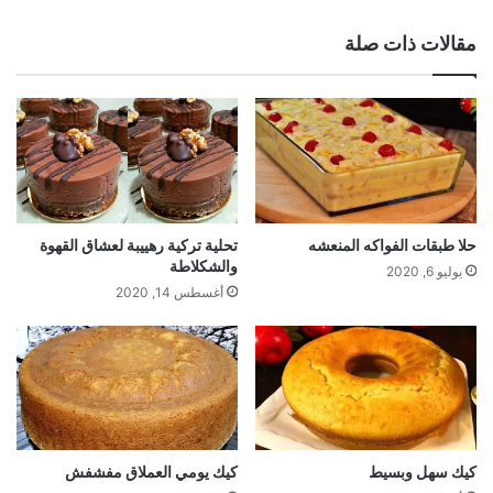
الويب
مقالات ذات صلة
حلا طبقات الفواكه المنعشه
تحلية تركية رهييبة لعشاق القهوة
والشكلاطة
يوليو 6, 2020
أغسطس 14, 2020
كيك سهل وبسيط
كيك يومي العملاق مفشفش