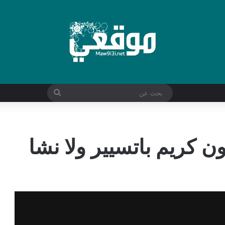
بحث
عن
ن كريم باتسيير ولا نشا