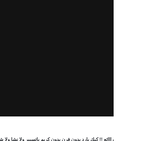
رااائع !! كيك بارد بدون فرن بدون كريم باتسيير ولا نشا ولا 