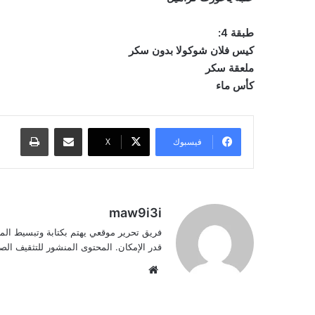
طبقة 4:
كيس فلان شوكولا بدون سكر
ملعقة سكر
كأس ماء
مشاركة عبر البريد
طباعة
فيسبوك
‫X
maw9i3i
فريق تحرير موقعي يهتم بكتابة وتبسيط الم
قدر الإمكان. المحتوى المنشور للتثقيف ا
موقع
الويب