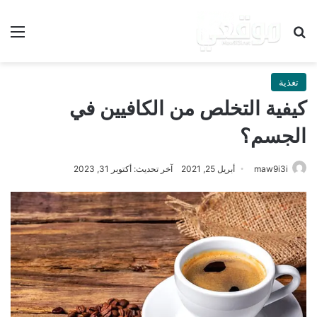
بحث عن
الق
تغذية
كيفية التخلص من الكافيين في
الجسم؟
maw9i3i
أبريل 25, 2021
آخر تحديث: أكتوبر 31, 2023