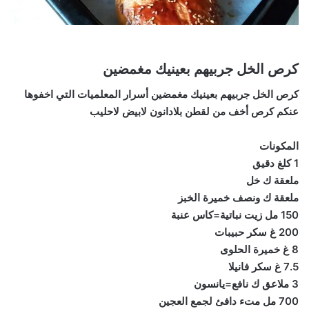
كرص الخل جربيهم بعينيك مغمضين
كرص الخل جربيهم بعينيك مغمضين أسرار المعلميات التي اخفوها
عنكم كرص أخف من لقطن بلادانون لابيض لاحليب
المكونات
1 كلغ دقيق
ملعقة ك خل
ملعقة ك ونصف خميرة الخبز
150 مل زيت نباتية=كاس عنبة
200 غ سكر حبيبات
8 غ خميرة الحلوى
7.5 غ سكر فانيلا
3 ملاعق ك نافع=يانسون
700 مل متء دافئ لجمع العجين