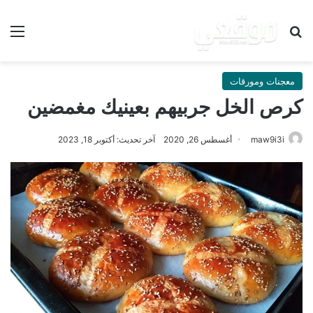
بحث عن
الق
معجنات ومورقات
كرص الخل جربيهم بعينيك مغمضين
maw9i3i
أغسطس 26, 2020
آخر تحديث: أكتوبر 18, 2023