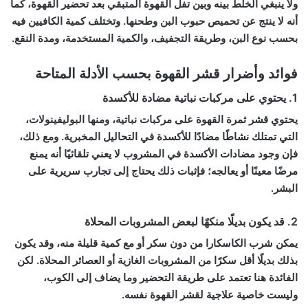
ولا ينبغي الخلط بينه وبين تفل القهوة المتبقي بعد تحضير القهوة، كما
أنه لا ينتج عن تحميص حبوب البن وطحنها. وتختلف كمية الكافيين فيه
بحسب نوع البن، وطريقة التجفيف، والكمية المستخدمة، ومدة النقع.
فوائد وأضرار قشر القهوة بحسب الأدلة المتاحة
1. يحتوي على مركبات نباتية مضادة للأكسدة
يحتوي قشر ثمرة القهوة على مركبات نباتية، ومنها البوليفينولات،
التي تمتلك نشاطًا مضادًا للأكسدة في التحاليل المخبرية. ومع ذلك،
فإن وجود مضادات الأكسدة في المشروب لا يعني تلقائيًا أنه يمنع
مرضًا معينًا أو يعالجه؛ فإثبات ذلك يحتاج إلى تجارب سريرية على
البشر.
2. قد يكون بديلًا منكهًا لبعض المشروبات المحلاة
يمكن شرب الكاسكارا من دون سكر أو مع كمية قليلة منه، وقد يكون
بذلك بديلًا أقل سكرًا من المشروبات الغازية أو العصائر المحلاة. لكن
الفائدة هنا تعتمد على طريقة التحضير وما يضاف إلى الكوب،
وليست خاصية علاجية لقشر القهوة نفسه.