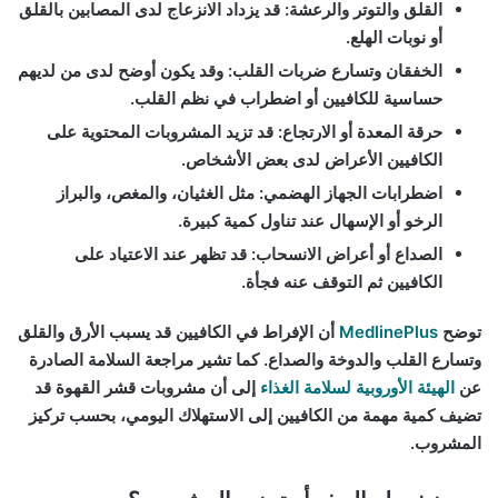
القلق والتوتر والرعشة:
قد يزداد الانزعاج لدى المصابين بالقلق
أو نوبات الهلع.
الخفقان وتسارع ضربات القلب:
وقد يكون أوضح لدى من لديهم
حساسية للكافيين أو اضطراب في نظم القلب.
حرقة المعدة أو الارتجاع:
قد تزيد المشروبات المحتوية على
الكافيين الأعراض لدى بعض الأشخاص.
اضطرابات الجهاز الهضمي:
مثل الغثيان، والمغص، والبراز
الرخو أو الإسهال عند تناول كمية كبيرة.
الصداع أو أعراض الانسحاب:
قد تظهر عند الاعتياد على
الكافيين ثم التوقف عنه فجأة.
توضح
MedlinePlus
أن الإفراط في الكافيين قد يسبب الأرق والقلق
وتسارع القلب والدوخة والصداع. كما تشير مراجعة السلامة الصادرة
عن
الهيئة الأوروبية لسلامة الغذاء
إلى أن مشروبات قشر القهوة قد
تضيف كمية مهمة من الكافيين إلى الاستهلاك اليومي، بحسب تركيز
المشروب.