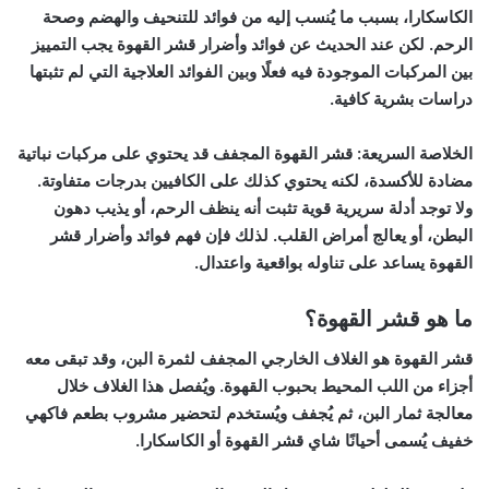
الكاسكارا، بسبب ما يُنسب إليه من فوائد للتنحيف والهضم وصحة
الرحم. لكن عند الحديث عن
فوائد وأضرار قشر القهوة
يجب التمييز
بين المركبات الموجودة فيه فعلًا وبين الفوائد العلاجية التي لم تثبتها
دراسات بشرية كافية.
الخلاصة السريعة:
قشر القهوة المجفف قد يحتوي على مركبات نباتية
مضادة للأكسدة، لكنه يحتوي كذلك على الكافيين بدرجات متفاوتة.
ولا توجد أدلة سريرية قوية تثبت أنه ينظف الرحم، أو يذيب دهون
البطن، أو يعالج أمراض القلب. لذلك فإن فهم
فوائد وأضرار قشر
القهوة
يساعد على تناوله بواقعية واعتدال.
ما هو قشر القهوة؟
قشر القهوة هو الغلاف الخارجي المجفف لثمرة البن، وقد تبقى معه
أجزاء من اللب المحيط بحبوب القهوة. ويُفصل هذا الغلاف خلال
معالجة ثمار البن، ثم يُجفف ويُستخدم لتحضير مشروب بطعم فاكهي
خفيف يُسمى أحيانًا شاي قشر القهوة أو الكاسكارا.