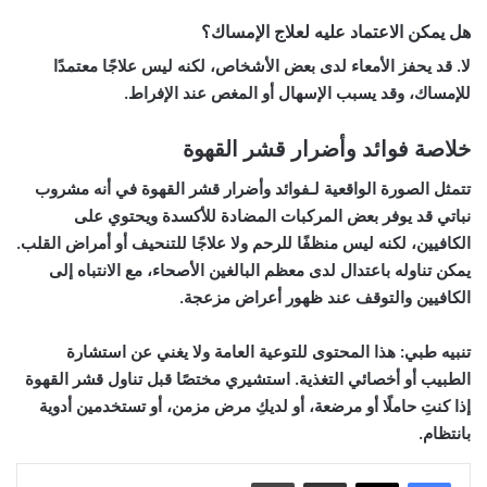
هل يمكن الاعتماد عليه لعلاج الإمساك؟
لا. قد يحفز الأمعاء لدى بعض الأشخاص، لكنه ليس علاجًا معتمدًا
للإمساك، وقد يسبب الإسهال أو المغص عند الإفراط.
خلاصة فوائد وأضرار قشر القهوة
تتمثل الصورة الواقعية لـ
فوائد وأضرار قشر القهوة
في أنه مشروب
نباتي قد يوفر بعض المركبات المضادة للأكسدة ويحتوي على
الكافيين، لكنه ليس منظفًا للرحم ولا علاجًا للتنحيف أو أمراض القلب.
يمكن تناوله باعتدال لدى معظم البالغين الأصحاء، مع الانتباه إلى
الكافيين والتوقف عند ظهور أعراض مزعجة.
تنبيه طبي:
هذا المحتوى للتوعية العامة ولا يغني عن استشارة
الطبيب أو أخصائي التغذية. استشيري مختصًا قبل تناول قشر القهوة
إذا كنتِ حاملًا أو مرضعة، أو لديكِ مرض مزمن، أو تستخدمين أدوية
بانتظام.
مشاركة عبر البريد
طباعة