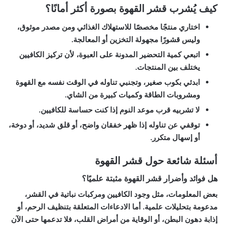
كيف يُشرب قشر القهوة بصورة أكثر أمانًا؟
اختاري منتجًا مخصصًا للاستهلاك الغذائي ومن مصدر موثوق،
وليس قشورًا مجهولة التخزين أو المعالجة.
اتبعي كمية التحضير المدونة على العبوة، لأن تركيز الكافيين
يختلف بين المنتجات.
ابدئي بكوب صغير، وتجنبي تناوله في الوقت نفسه مع القهوة
ومشروبات الطاقة وكميات كبيرة من الشاي.
لا تشربيه قرب موعد النوم إذا كنت حساسة للكافيين.
توقفي عن تناوله إذا ظهر خفقان واضح، أو قلق شديد، أو دوخة،
أو إسهال متكرر.
أسئلة شائعة حول قشر القهوة
هل فوائد وأضرار قشر القهوة مثبتة علميًا؟
بعض المعلومات، مثل وجود الكافيين ومركبات نباتية في القشر،
مدعومة بتحليلات علمية. أما الادعاءات المتعلقة بتنظيف الرحم، أو
إذابة دهون البطن، أو الوقاية من أمراض القلب، فلا تدعمها حتى الآن