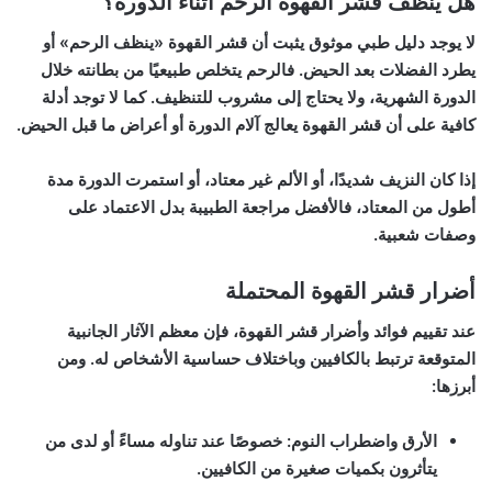
هل ينظف قشر القهوة الرحم أثناء الدورة؟
لا يوجد دليل طبي موثوق يثبت أن قشر القهوة «ينظف الرحم» أو
يطرد الفضلات بعد الحيض. فالرحم يتخلص طبيعيًا من بطانته خلال
الدورة الشهرية، ولا يحتاج إلى مشروب للتنظيف. كما لا توجد أدلة
كافية على أن قشر القهوة يعالج آلام الدورة أو أعراض ما قبل الحيض.
إذا كان النزيف شديدًا، أو الألم غير معتاد، أو استمرت الدورة مدة
أطول من المعتاد، فالأفضل مراجعة الطبيبة بدل الاعتماد على
وصفات شعبية.
أضرار قشر القهوة المحتملة
عند تقييم
فوائد وأضرار قشر القهوة
، فإن معظم الآثار الجانبية
المتوقعة ترتبط بالكافيين وباختلاف حساسية الأشخاص له. ومن
أبرزها:
الأرق واضطراب النوم:
خصوصًا عند تناوله مساءً أو لدى من
يتأثرون بكميات صغيرة من الكافيين.