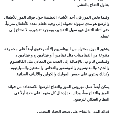
بتناول التفاح بالقشر.
وفيما يخص الموز فإن أحد الأشياء العظيمة حول فوائد الموز للأطفال
والرضع هو مدى سهولة تحويله إلى وجبة طعام معدة للأطفال منزلياً،
حتى أثناء التنقل فهو سهل التقشير، وبمجرد تقشيره، لا نحتاج إلى
غسله.
يشتهر الموز بمحتواه من البوتاسيوم إلا أنه يحتوي أيضاً على مجموعة
متنوعة من الفيتامينات مثل فيتامين أ و فيتامين ج و فيتامين د
وفيتامين ك و ب، بالإضافة إلى العديد من المعادن مثل الكالسيوم
والحديد والمغنيسيوم والفوسفور والنحاس والمنغنيز والسيلينيوم،
وكذلك يحتوي على حمض الفوليك والكولين والألياف الغذائية.
يمكن أيضاً عمل مهروس الموز والتفاح للرضع؛ للاستفادة من فوائد
الموز والتفاح معاً، وذلك بعد إدخال كل منهما على حدة أولاً في
النظام الغذائي للرضيع..
فوائد الموز والتفاح على صحة الجهاز الهضمي