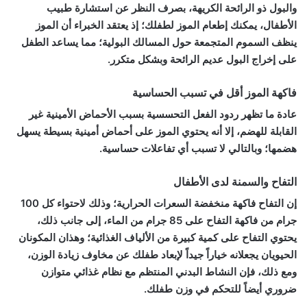
والبول ذو الرائحة الكريهة، بصرف النظر عن استشارة طبيب
الأطفال، يمكنك إطعام الموز لطفلك؛ إذ يعتقد الخبراء أن الموز
ينظف السموم المتجمعة حول المسالك البولية؛ مما يساعد الطفل
على إخراج البول عديم الرائحة وبشكل متكرر.
فاكهة الموز أقل في تسبب الحساسية
عادة ما تظهر ردود الفعل التحسسية بسبب الأحماض الأمينية غير
القابلة للهضم، إلا أنه يحتوي الموز على أحماض أمينية بسيطة يسهل
هضمها؛ وبالتالي لا تسبب أي تفاعلات حساسية.
التفاح والسمنة لدى الأطفال
إن التفاح فاكهة منخفضة السعرات الحرارية؛ وذلك لاحتواء كل 100
جرام من فاكهة التفاح على 85 جرام من الماء، إلى جانب ذلك،
يحتوي التفاح على كمية كبيرة من الألياف الغذائية؛ وهذان المكونان
الحيويان يجعلانه خياراً جيداً لإبعاد طفلك عن مخاوف زيادة الوزن،
ومع ذلك، فإن النشاط البدني المنتظم مع نظام غذائي متوازن
ضروري أيضاً للتحكم في وزن طفلك.