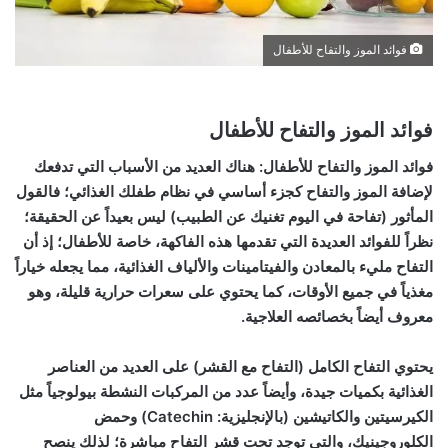
فوائد الموز والتفاح للأطفال
فوائد الموز والتفاح للأطفال
فوائد الموز والتفاح للأطفال: هناك العديد من الأسباب التي تدفعك
لإضافة الموز والتفاح كجزء أساسي في نظام طفلك الغذائي؛ فالقول
المأثور (تفاحة في اليوم تغنيك عن الطبيب) ليس بعيداً عن الحقيقة؛
نظراً للفوائد العديدة التي تقدمها هذه الفاكهة، خاصة للأطفال؛ إذ أن
التفاح مليء بالمعادن والفيتامينات والألياف الغذائية، مما يجعله خياراً
مغذياً في جميع الأوقات، كما يحتوي على سعرات حرارية قليلة، وهو
معروف أيضاً بخصائصه العلاجية.
يحتوي التفاح الكامل (التفاح مع القشر) على العديد من العناصر
الغذائية بكميات جيدة، وأيضاً عدد من المركبات النشطة بيولوجياً مثل
الكيرسيتين والكاتيشين (بالإنجليزية: Catechin) وحمض
الكلوروجينيك، والتي توجد تحت قشر التفاح مباشرة؛ لذلك ينصح