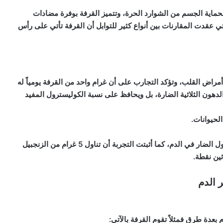
بحماية الجسم من
الشوارد الحرة،
وتتميز القرفة بوفرة مضادات
تي عقدت المقارنات بين أنواع كثير
للتوابل
أن القرفة تأتي على رأس
مراض القلب
، وتؤكد التجارب على أن غرام واحد من القرفة يومياً له
لدهون الثلاثية الضارة
، بل ويحافظ على نسبة الكوليسترول المفيد
لحيوانات.
أن تقلل الكوليسترول الضار في الدم، كما أثبتت التجربة أن تناول 5 غرام من الزنجبيل
ثين نقطة.
 الدم
بعدة طرق فمثلاً تقوم القرفة بالآتي: