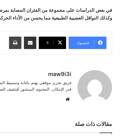
في بعض الدراسات على مجموعة من الفئران المصابة بمر
وكذلك
النواقل العصبية
الطبيعية مما يحسن من الأداء الحر
مشاركة عبر البريد
طباعة
فيسبوك
‫X
maw9i3i
فريق تحرير موقعي يهتم بكتابة وتبسيط الم
قدر الإمكان. المحتوى المنشور للتثقيف ا
موقع
الويب
مقالات ذات صلة