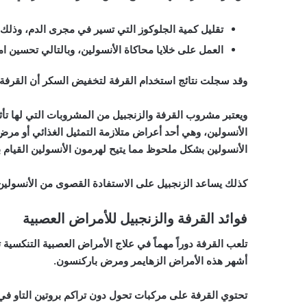
تقليل
كمية الجلوكوز التي تسير في مجرى الدم، وذلك 
العمل
على خلايا محاكاة الأنسولين، وبالتالي تحسين ا
وقد سجلت نتائج استخدام القرفة لتخفيض السكر أن القرف
ويعتبر مشروب القرفة والزنجبيل من المشروبات التي لها ت
الأنسولين، وهي أحد أعراض
متلازمة التمثيل الغذائي
أو مر
الأنسولين بشكل ملحوظ مما يتيح لهرمون الأنسولين القيام 
كذلك يساعد الزنجبيل على الاستفادة القصوى من
الأنسولين
فوائد القرفة والزنجبيل للأمراض العصبية
تلعب القرفة دوراً مهماً في علاج
الأمراض العصبية التنكسية
ت
أشهر هذه الأمراض
الزهايمر
ومرض باركنسون.
تحتوي القرفة على مركبات تحول دون تراكم بروتين التاو في ا