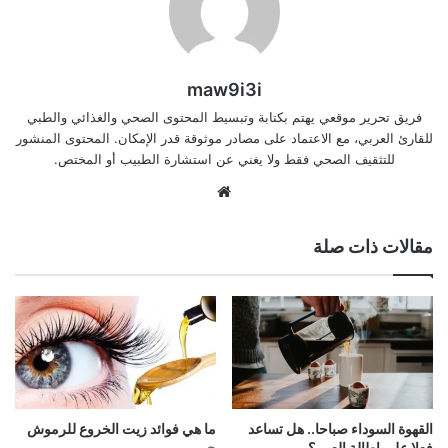
maw9i3i
فريق تحرير موقعي يهتم بكتابة وتبسيط المحتوى الصحي والغذائي والطبي
للقارئ العربي، مع الاعتماد على مصادر موثوقة قدر الإمكان. المحتوى المنشور
للتثقيف الصحي فقط ولا يغني عن استشارة الطبيب أو المختص.
موقع
الويب
مقالات ذات صلة
القهوة السوداء صباحا.. هل تساعد
ما هي فوائد زيت الخروع للرموش
فعلا على إطالة العمر؟