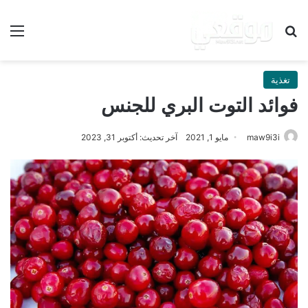
بحث عن
الق
تغذية
فوائد التوت البري للجنس
maw9i3i
مايو 1, 2021
آخر تحديث: أكتوبر 31, 2023