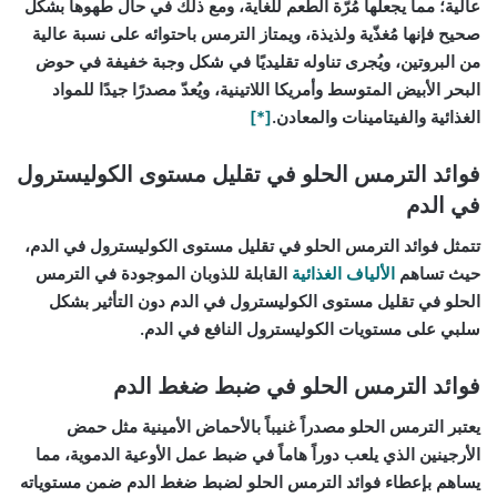
عالية؛ مما يجعلها مُرّة الطعم للغاية، ومع ذلك في حال طهوها بشكل
صحيح فإنها مُغذّية ولذيذة، ويمتاز الترمس باحتوائه على نسبة عالية
من البروتين، ويُجرى تناوله تقليديًا في شكل وجبة خفيفة في حوض
البحر الأبيض المتوسط ​​وأمريكا اللاتينية، ويُعدّ مصدرًا جيدًا للمواد
الغذائية والفيتامينات والمعادن.
[*]
فوائد الترمس الحلو في تقليل مستوى الكوليسترول
في الدم
تتمثل فوائد الترمس الحلو في تقليل مستوى الكوليسترول في الدم،
حيث تساهم
الألياف الغذائية
القابلة للذوبان
الموجودة في الترمس
الحلو في
تقليل مستوى الكوليسترول
في الدم دون التأثير بشكل
سلبي على مستويات الكوليسترول النافع في الدم.
فوائد الترمس الحلو في ضبط ضغط الدم
يعتبر الترمس الحلو مصدراً غنيباً
بالأحماض الأمينية
مثل حمض
الأرجينين الذي يلعب دوراً هاماً في ضبط عمل الأوعية الدموية، مما
يساهم بإعطاء فوائد الترمس الحلو
لضبط ضغط الدم
ضمن مستوياته