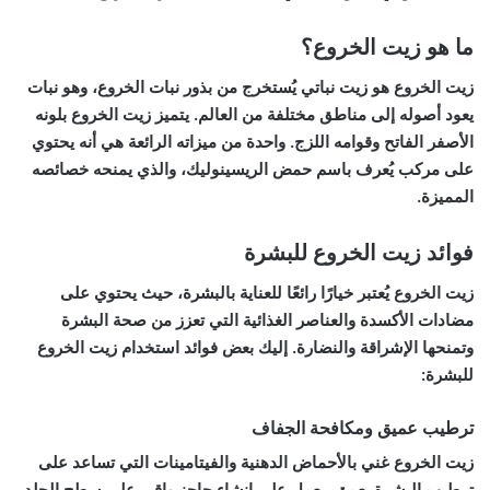
ما هو زيت الخروع؟
زيت الخروع هو زيت نباتي يُستخرج من بذور نبات الخروع، وهو نبات
يعود أصوله إلى مناطق مختلفة من العالم. يتميز زيت الخروع بلونه
الأصفر الفاتح وقوامه اللزج. واحدة من ميزاته الرائعة هي أنه يحتوي
على مركب يُعرف باسم حمض الريسينوليك، والذي يمنحه خصائصه
المميزة.
فوائد زيت الخروع للبشرة
زيت الخروع يُعتبر خيارًا رائعًا للعناية بالبشرة، حيث يحتوي على
مضادات الأكسدة والعناصر الغذائية التي تعزز من صحة البشرة
وتمنحها الإشراقة والنضارة. إليك بعض فوائد استخدام زيت الخروع
للبشرة:
ترطيب عميق ومكافحة الجفاف
زيت الخروع غني بالأحماض الدهنية والفيتامينات التي تساعد على
ترطيب البشرة بعمق. يعمل على إنشاء حاجز واقي على سطح الجلد،