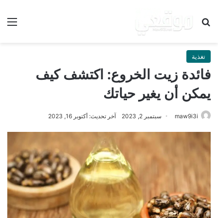
بحث عن
الق
تغذية
فائدة زيت الخروع: اكتشف كيف
يمكن أن يغير حياتك
maw9i3i
سبتمبر 2, 2023
آخر تحديث: أكتوبر 16, 2023