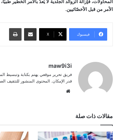
المحاولات، فإزالة الزوائد الجلدية لا يُعدّ بالأمر الخطير طب
الأمر من قبل الأخصّائيين.
مشاركة عبر البريد
طباعة
فيسبوك
‫X
maw9i3i
فريق تحرير موقعي يهتم بكتابة وتبسيط الم
قدر الإمكان. المحتوى المنشور للتثقيف ا
موقع
الويب
مقالات ذات صلة