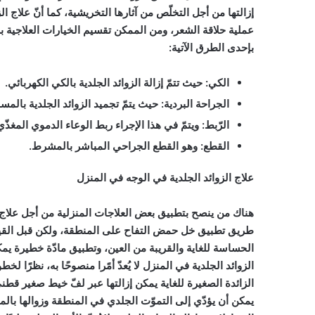
إزالتها من أجل التخلّص من آثارها التخريشية، كما أنّ علاج 
عملية حلاقة الشعر، ومن الممكن تقسيم الخيارات العلاجية ب
بإحدى الطرق الآتية:
الكي
: حيث تتمّ إزالة الزوائد الجلدية بالكي الكهربائي.
الجراحة البردية
: حيث يتمّ تجميد الزوائد الجلدية بالم
الرّبط
: ويتمّ في هذا الإجراء ربط الوعاء الدموي المغذّي
القطع
: وهو القطع الجراحي المباشر بالمشرط.
علاج الزوائد الجلدية في الوجه في المنزل
هناك من ينصح بتطبيق بعض العلاجات المنزلية من أجل علاج 
طريق تطبيق خل حمض التفاح على المنطقة، ولكن قبل القيام
الحساسة للغاية والقريبة من العين، وتطبيق مادّة خطيرة يمك
الزوائد الجلدية في المنزل لا يُعدّ أمًرا منصوحًا به، نظرًا ل
الزائدة الصغيرة للغاية يمكن إزالتها عبر لفّ خيط صغير قطني
يمكن أن يؤدّي إلى التموّت الجلدي في المنطقة وزوالها با