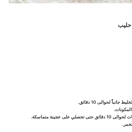
 حليب