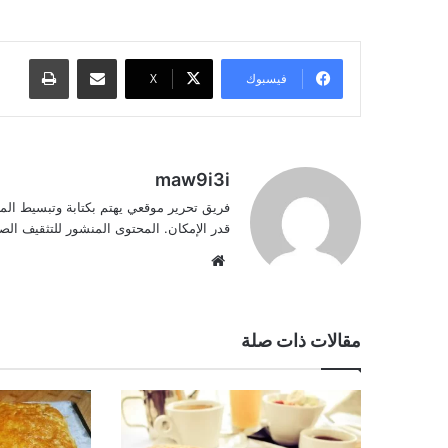
مشاركة عبر البريد
طباعة
فيسبوك
‫X
maw9i3i
فريق تحرير موقعي يهتم بكتابة وتبسيط الم
قدر الإمكان. المحتوى المنشور للتثقيف ا
موقع
الويب
مقالات ذات صلة