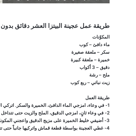
طريقة عمل عجينة البيتزا العشر دقائق بدون
المكوّنات
ماء دافئ – كوب
سكر – ملعقة صغيرة
خميرة – ملعقة كبيرة
دقيق – 3 أكواب
ملح – رشة
زيت نباتي – ربع كوب
طريقة العمل
1- في وعاء، امزجي الماء الدافئ، الخميرة والسكر. اتركي الخليط جانباً لحوالى 10 دقائق.
2- في وعاء ثانٍ، امزجي الدقيق، الملح والزيت حتى تتداخل المكونات.
3- أضيفي خليط الخميرة على مزيج الدقيق واعجني المكونات لحوالى 10 دقائق حتى تحصلي على عجينة متماسكة.
4- غطي العجينة بواسطة قطعة قماش واتركيها جانباً حتى تتخمر.