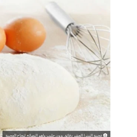
عجينة البيتزا العشر دقائق بدون حليب واهم النصائح لنجاح العجينة