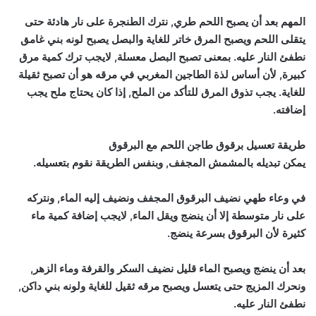
المهم بعد أن يصبح اللحم طري, نترك الطنجرة على نار هادئة حتى
يتقلى اللحم ويصبح المرق خاتر للغاية والبصل يصبح لونه بني غامق
نطفئ النار عليه. بمعنى تصبح البصل معسلة, لايجب ترك كمية مرق
كبيرة, لأن أساس لذة الطاجين المغربي في مرقه هو أن تصبح ثقيلة
للغاية. يجب تذوق المرق للتأكد من الملح, إذا كان يحتاج ملح يجب
إضافته.
طريقة تعسيل برقوق طاجن اللحم مع البرقوق
يمكن تبديله بالمشمش المجفف, وبنفس الطريقة نقوم بتعسيله.
في وعاء طهي نضيف البرقوق المجفف ونضيف إليه الماء, ونتركه
على نار متوسطة إلا أن ينضج ويقل الماء, لايجب إضافة كمية ماء
كثيرة لأن البرقوق بسرعة ينضج.
بعد أن ينضج ويصبح الماء قليل نضيف السكر والقرفة وماء الزهر,
ونحرك المزيج حتى يتعسل ويصبح مرقه ثقيل للغاية ولونه بني داكن,
نطفئ النار عليه.