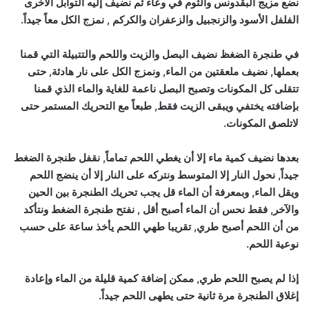
نضع مزيج البقدونس والثوم في وعاء ثم نضيف إليه التوابل الأخرى
الفلفل الأسود والزنجبيل والزعفران والكركم , نمزج الكل معاً جيداً.
في طنجرة الضغظ نضيف البصل والزيت واللحم والتتبيلة التي قمنا
بعملها, نضيف ملعقتين من الماء, ونمزج الكل على نار هادئة, حتى
تتقلى كل المكونات وتصبح البصل ناعمة للغاية والماء الذي قمنا
بإضافته يختفي ويبقى الزيت فقط, طبعاً مع التحريك المستمر حتى
لاتلصق المكونات.
بعدها نضيف كمية ماء إلا أن يغطي اللحم تماماً, نقفل طنجرة الضغط
جيداً, نحول النار إلا المتوسط ونتركه على النار إلا أن ينضج اللحم
ويقل الماء, وبمعرفة أن الماء قل يجب تحريك الطنجرة بين الحين
والآخر, فقط نحس أن الماء أصبح أقل , نفتح طنجرة الضغط ونتأكد
من أن اللحم أصبح طري, تقريبا طهي اللحم يأخذ ساعة على حسب
نوعية اللحم.
إذا لم يصبح اللحم طري, ممكن إضافة كمية قليلة من الماء وإعادة
إغلاق الطنجرة مرة ثانية حتى يطهى اللحم جيداً.