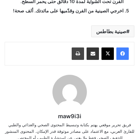
الفرن تحت الشواية لمدة 10 دقائق حتى يحمر السطح.
اخرجي الصينية من الفرن وقدّميها على مائدتك. ألف صحة!
صينية بطاطس
مشاركة عبر البريد
طباعة
maw9i3i
فريق تحرير موقعي يهتم بكتابة وتبسيط المحتوى الصحي والغذائي والطبي
للقارئ العربي، مع الاعتماد على مصادر موثوقة قدر الإمكان. المحتوى المنشور
للتثقيف الصحي فقط ولا يغني عن استشارة الطبيب أو المختص.