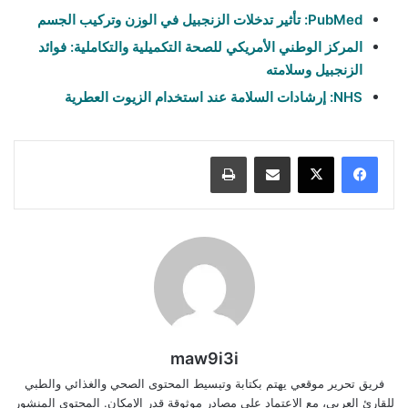
PubMed: تأثير تدخلات الزنجبيل في الوزن وتركيب الجسم
المركز الوطني الأمريكي للصحة التكميلية والتكاملية: فوائد
الزنجبيل وسلامته
NHS: إرشادات السلامة عند استخدام الزيوت العطرية
مشاركة عبر البريد
طباعة
maw9i3i
فريق تحرير موقعي يهتم بكتابة وتبسيط المحتوى الصحي والغذائي والطبي
للقارئ العربي، مع الاعتماد على مصادر موثوقة قدر الإمكان. المحتوى المنشور