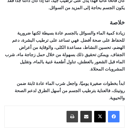
كان فاتحًا غالبًا فهذا يدل على ترطيب جيد، أما إذا كان داكنًا جدًا فقد
يكون الجسم بحاجة إلى المزيد من السوائل.
خلاصة
زيادة كمية الماء والسوائل بالجسم عادة بسيطة لكنها ضرورية
للحفاظ على صحة أفضل. فهي تساعد على ترطيب البشرة، دعم
الهضم، تحسين النشاط، مساعدة الكلى، والوقاية من أعراض
الجفاف. ويمكن تحقيق ذلك بسهولة من خلال حمل زجاجة ماء، شرب
الماء قبل الشعور بالعطش، تناول أطعمة غنية بالماء، وتقليل
المشروبات المحلاة.
ابدأ بخطوات صغيرة يوميًا، واجعل شرب الماء عادة ثابتة ضمن
روتينك، فالعناية بترطيب الجسم من أسهل الطرق لدعم الصحة
والحيوية.
مشاركة عبر البريد
طباعة