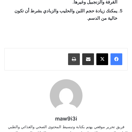
القرفة والزنجبيل وغيرها.
يمكنك زيادة حجم اللبن والحليب والزبادي بشرط أن تكون
خالية من الدسم.
كيفية حساب رجيم السعرات الحرارية, جدول رجيم السعرات الحرارية, حساب رجيم
السعرات الحرارية, نظام رجيم السعرات الحرارية وزارة الصحة, جدول رجيم السعرات
الحرارية لإنقاص الوزن, تجارب رجيم السعرات الحرارية 1200
مشاركة عبر البريد
طباعة
maw9i3i
فريق تحرير موقعي يهتم بكتابة وتبسيط المحتوى الصحي والغذائي والطبي