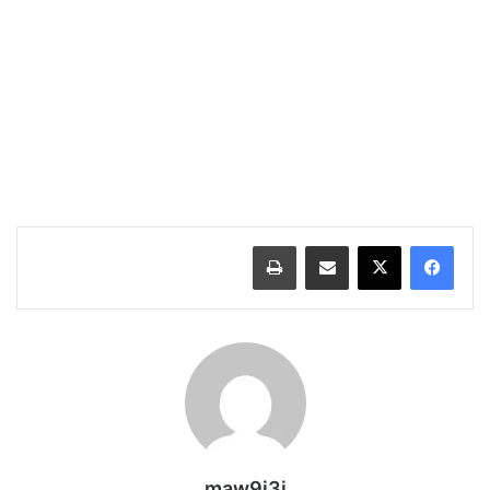
مشاركة عبر البريد
طباعة
maw9i3i