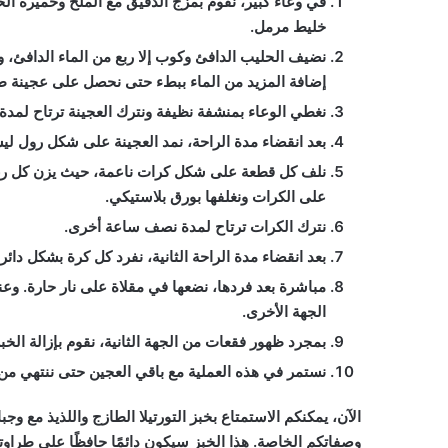
في وعاء كبير، نقوم بمزج الدقيق مع الملح وخميرة ا
خليط مرمل.
نضيف الحليب الدافئ وكوب إلا ربع من الماء الدافئ، ونب
إضافة المزيد من الماء ببطء حتى نحصل على عجينة طري
نغطي الوعاء بمنشفة نظيفة ونترك العجينة ترتاح لمد
بعد انقضاء مدة الراحة، نمد العجينة على شكل رول ليسهل 
على الكرات ونغلفها بورق بلاستيكي.
نترك الكرات ترتاح لمدة نصف ساعة أخرى.
بعد انقضاء مدة الراحة الثانية، نفرد كل كرة بشكل د
مباشرة بعد فردها، نضعها في مقلاة على نار حارة. وعن
الجهة الأخرى.
بمجرد ظهور فقعات من الجهة الثانية، نقوم بإزالة الخ
نستمر في هذه العملية مع باقي العجين حتى ننتهي من 
الآن، يمكنكم الاستمتاع بخبز التورتيلا الطازج واللذيذ مع و
وصفاتكم الخاصة. هذا الخبز سيكون دائمًا حافظًا على طراو