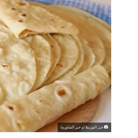
خبز التورتيلا او خبز الشاورما