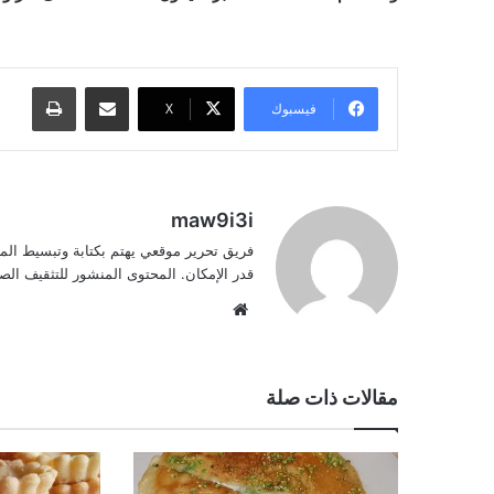
مشاركة عبر البريد
طباعة
فيسبوك
‫X
maw9i3i
فريق تحرير موقعي يهتم بكتابة وتبسيط الم
قدر الإمكان. المحتوى المنشور للتثقيف ا
موقع
الويب
مقالات ذات صلة