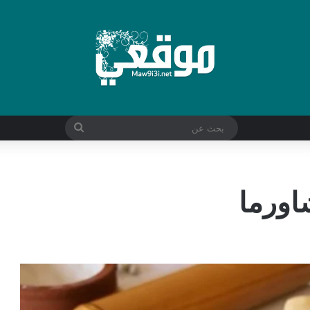
بحث
عن
شاورما