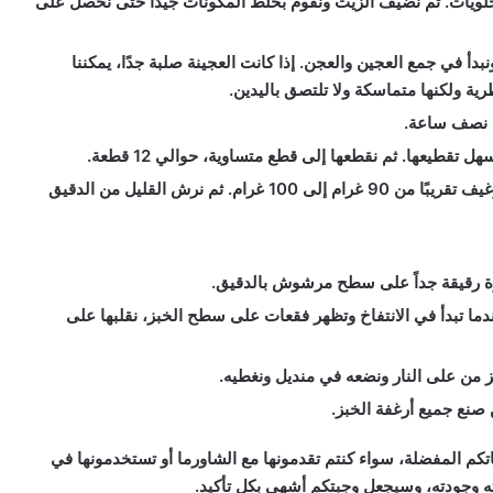
لحلويات. ثم نضيف الزيت ونقوم بخلط المكونات جيدًا حتى نحصل على
دأ في جمع العجين والعجن. إذا كانت العجينة صلبة جدًا، يمكننا
ة ولكنها متماسكة ولا تلتصق باليدين.
ة نصف ساعة.
تقطيعها. ثم نقطعها إلى قطع متساوية، حوالي 12 قطعة.
نلف كل قطعة على شكل كرات ناعمة، حيث يزن كل رغيف تقريبًا من 90 غرام إلى 100 غرام. ثم نرش القليل من الدقيق
ائرة رقيقة جداً على سطح مرشوش بالدقيق.
دما تبدأ في الانتفاخ وتظهر فقعات على سطح الخبز، نقلبها على
بز من على النار ونضعه في منديل ونغطيه.
صنع جميع أرغفة الخبز.
جباتكم المفضلة، سواء كنتم تقدمونها مع الشاورما أو تستخدمونها في
ته وجودته، وسيجعل وجبتكم أشهى بكل تأكيد.