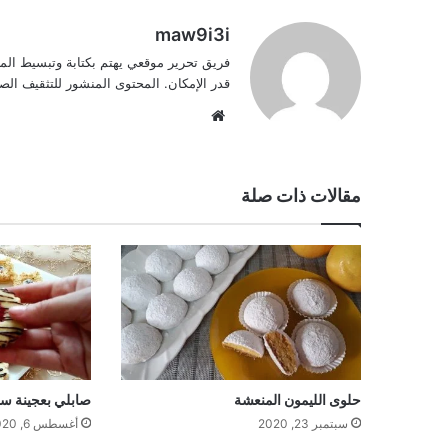
maw9i3i
فريق تحرير موقعي يهتم بكتابة وتبسيط الم
قدر الإمكان. المحتوى المنشور للتثقيف ا
موقع
الويب
مقالات ذات صلة
حلوى الليمون المنعشة
صابلي بعجينة سح
سبتمبر 23, 2020
أغسطس 6, 2020