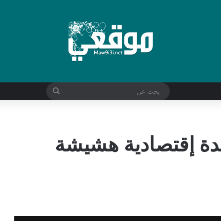
بحث
عن
دة إقتصادية هشيشة