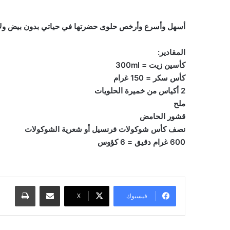
أسهل وأسرع وأرخص حلوى حضرتها في حياتي بدون بيض ولا 
المقادير:
كأسين زيت = 300ml
كأس سكر = 150 غرام
2 أكياس من خميرة الحلويات
ملح
قشور الحامض
نصف كأس شوكولات فرنسيل أو شعرية الشوكولات
600 غرام دقيق = 6 كؤوس
مشاركة عبر البريد
طباعة
فيسبوك
‫X