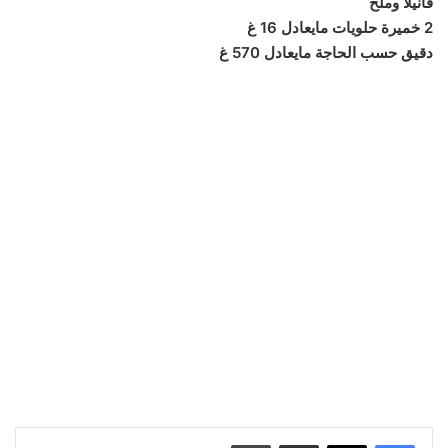
فانيلا وملح
2 خميرة حلويات مايعادل 16 غ
دقيق حسب الحاجة مايعادل 570 غ
مشاركة عبر البريد
طباعة