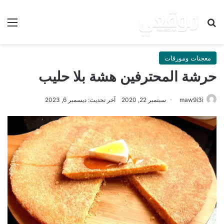
بحث عن
الق
معجنات ومورقات
حرشة المحترفين هشة بلا حليب
maw9i3i
سبتمبر 22, 2020
آخر تحديث: ديسمبر 6, 2023