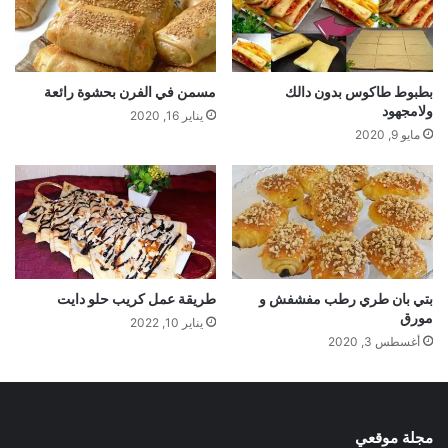
بطبوط طاكوس بدون دالك
مسمن في الفرن بحشوة رائعة
ولامجهود
يناير 16, 2020
مايو 9, 2020
بتي بان طري رطب مفشفش و
طريقة عمل كريب حلو دايت
مورق
يناير 10, 2022
أغسطس 3, 2020
مجلة موقعي