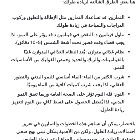
هنا بعض الطرق الشائعة لزيادة طولك:
التمارين:
قد تساعدك التمارين مثل الإطالة والتعليق وركوب
الدراجات والسباحة في زيادة طولك.
تناول فيتامين د:
النقص في فيتامين د قد يؤثر على النمو، لذا
يجب قضاء وقت قصير تحت أشعة الشمس (5-10 دقائق).
نظام غذائي متوازن:
يُعد النظام الغذائي المتوازن غنيًا
بالفيتامينات والزنك والحديد وحمض الفوليك من الأساسيات
للنمو.
شرب الكثير من الماء:
الماء أساسي للنمو البدني والتطور
العقلي، لذا يجب شرب كميات كافية من الماء يوميًا.
النوم:
قلة النوم تؤثر على الصحة العامة وربما تعيق النمو
البدني، لذا يُفضل الحصول على قسط كافٍ من النوم لتعزيز
زيادة الطول.
باختصار، يمكن أن تساهم هذه الخطوات والتمارين في تعزيز
احتمالات زيادة الطول، ولكن من الأهمية بمكان تبني نهج صحي
وتحقيق التوازن في جميع جوانب الحياة لدعم نموك الطبيعي.