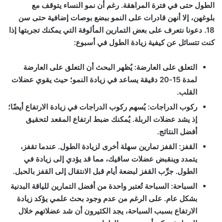
الطول حتى في فترة المراهقة. رغم أن نمو النساء يتوقف مع
بلوغهن، إلا أنهن قادرات على النمو ببضع بوصات إضافية حتى سن
18. دعونا نتعرف على بعض التمارين المألوفة التي يمكنك تجربتها إذا
كنت تتسائل عن كيفية زيادة الطول في أسبوع:
التعلق على العارضة:
يُظهر البحث أن التعلق على العارضة
لمدة 15-20 دقيقة يساعد في زيادة النمو؛ حيث يقوي عضلات
القلب.
ركوب الدراجات:
يُسهم ركوب الدراجات في زيادة الارتفاع أيضًا؛
إذ يشد عضلات الربلة. يُمكنك ضبط ارتفاع المقعد لتحقيق
أفضل النتائج.
القفز:
القفز تمارين سهلة أخرى لزيادة الطول. عندما تقفز،
يتمدد وينقبض عضلات ساقيك، مما قد يؤدي إلى زيادة في
الطول. جرِّب القفز لبضعة أيام قبل الانتقال إلى القفز بالحبل.
السباحة:
السباحة تُعتبر واحدة من أفضل التمارين للياقة البدنية
بشكل عام. على الرغم من عدم وجود بحث علمي يؤكد زيادة
الارتفاع بسبب السباحة، يجد الكثيرون أن شد عضلاتهم خلال