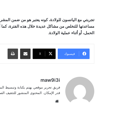
تجربتي مع اليانسون للولادة، كونه يعتبر هو من ضمن المشروب
مساعدتها للتخلص من مشاكل عديدة خلال هذه الفترة، كما أنن
الحمل، أو أثناء عملية الولادة.
مشاركة عبر البريد
طباعة
فيسبوك
‫X
maw9i3i
فريق تحرير موقعي يهتم بكتابة وتبسيط الم
قدر الإمكان. المحتوى المنشور للتثقيف ا
موقع
الويب