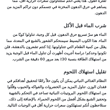
لفترة أطول. هذا يعني أنكم ستتناولون سعرات حرارية أقل، مما
يساهم في حرق الدهون المخزنة في جسمكم دون تراكم المزيد من
الدهون.
شرب الماء قبل الأكل
الماء هو سرّ تسريع حرق الدهون. قبل كل وجبة، تناولوا كوبًا من
الماء. هذا الكوب البسيط سيمنحكم الشعور بالشبع في المعدة، مما
يقلل من كمية الطعام التي تتناولونها. إذا كنتم تشعرون بالدهشة، فلن
تكونوا وحدكم! دراسة أجريت أظهرت أن تناول الماء قبل الوجبة يزيد
من استهلاك الطاقة بنسبة 30٪ بعد مرور 60 دقيقة من الشرب.
تقليل استهلاك اللحوم
النظام الغذائي النباتي يمكن أن يكون حلاً رائعًا لتحقيق أهدافكم في
فقدان الوزن. تناول المزيد من الخضروات والفواكه والحبوب وقلّلوا
من استهلاك اللحوم. البروتينات النباتية تساعد في التحكم بالشهية
وتحفيز الشبع بشكل أفضل من اللحوم الحمراء. بالإضافة إلى ذلك،
ستلاحظون أنكم تستهلكون سعرات حرارية أقل في الوجبات التالية.