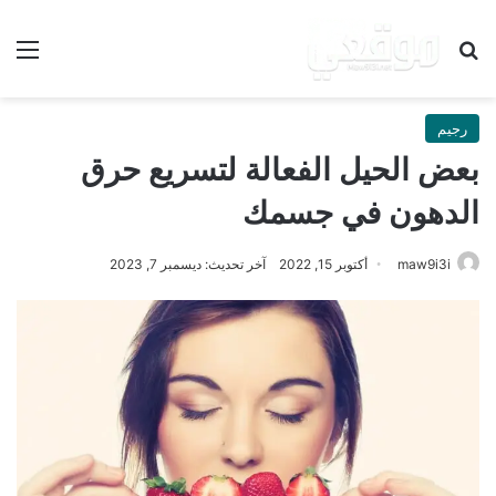
بحث عن
الق
رجيم
بعض الحيل الفعالة لتسريع حرق
الدهون في جسمك
maw9i3i
أكتوبر 15, 2022
آخر تحديث: ديسمبر 7, 2023