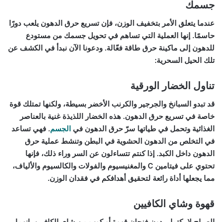
جسمك
عندما يتعلق الأمر بتخفيف الوزن، فإن تسريع حرق الدهون يلعب دورًا
حاسمًا. إنها العملية التي تساهم في تحويل جسمك من مستودع
للدهون إلى ماكينة حرق طاقة فعّالة. ودعونا الآن نبدأ في الكشف عن
تلك الحيل السحرية:
تناول الخضار الورقية
قد تبدو السبانخ والجرجير والكرنب الأخضر بسيطة، ولكنها تمتلك قوة
خاصة في تسريع حرق الدهون. هذه الخضار اللذيذة غنية بالعناصر
الغذائية وتحمل في طياتها سرّ حرق الدهون في
الجسم
. فهي تساعد
في التخلص من الدهون الحشوية في البطن وتنشط عملية حرق
الدهون داخل الكبد. إذا كنتم تتساءلون عن السر وراء ذلك، فإنها
تحتوي على فيتامين C والمغنيسيوم والفولات والكالسيوم والألياف،
مما يجعلها أداة رائعة لتحقيق أهدافكم في فقدان الوزن.
قهوة وشاي الكافيين
الصباح لا يكتمل بدون فنجان قهوة أو كوب من شاي الكافيين. إنهما