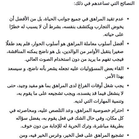
النصائح التي تساعدهم في ذلك:
عدم تقيد المراهق في جميع جوانب الحياة، بل من الأفضل أن
يخوض التجارب ويكتشف بنفسه، بشرط أن لا يسبب له خطرًا
على حياته.
أفضل أسلوب معاملة المراهق هو أسلوب الحوار، فلم يعد طفلًا
صغيرا يتقبل الأوامر من الوالدين، بل هو ناضج يمكنه المناقشة،
فيجب تفهم ما يريد من دون استخدام الصوت العالي.
القاء بعض المسؤوليات عليه تجعله يشعر بأنه ناضج، و سيسعد
بهذا الأمر.
يجب شغل أوقات الفراغ لدى المراهق بما هو مفيد وجيد، حتى
لا ينشغل فيما قد يفسده، ويجب تشجيعه على ما يقوم به،
وتنمية المهارات التي لديه.
احترام خصوصية المراهق، وعد التلصص عليه، ومحاصرته في
كل مكان، وفي حال الشك في فعل يقوم به، يفضل سؤاله
بطريقة مباشرة، وترك الحرية له للإجابة من دون خوف.
تشجيع المراهق على فعل الخير، وغرس الخير فيه، ومن