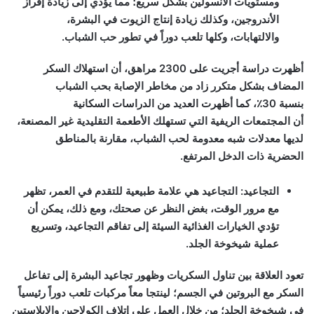
ومستويات الأنسولين بشكل سريع؛ مما يؤدي إلى زيادة إفراز
الأندروجين، وكذلك زيادة إنتاج الزيوت في البشرة،
والالتهابات، وكلها تلعب دوراً في تطور حب الشباب.
أظهرت دراسة أجريت على 2300 مراهق، أن استهلاك السكر
المضاف بشكل متكرر زاد من مخاطر الإصابة بحب الشباب
بنسبة 30٪، كما أظهرت العديد من الدراسات السكانية
أن المجتمعات الريفية التي تستهلك الأطعمة التقليدية غير المصنعة،
لديها معدلات شبه معدومة لحب الشباب، مقارنة بالمناطق
الحضرية ذات الدخل المرتفع.
التجاعيد: التجاعيد هي علامة طبيعية للتقدم في العمر، تظهر
مع مرور الوقت، بغض النظر عن صحتك، ومع ذلك، يمكن أن
تؤدي الخيارات الغذائية السيئة إلى تفاقم التجاعيد، وتسريع
عملية شيخوخة الجلد.
تعود العلاقة بين تناول السكريات وظهور تجاعيد البشرة إلى تفاعل
السكر مع البروتين في الجسم؛ لينتجا معاً مركبات تلعب دوراً رئيسياً
في شيخوخة الجلد؛ من خلال العمل على إتلاف الكولاجين والإيلاستين