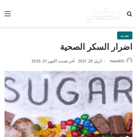
بحث عن
الق
تغذية
اضرار السكر الصحية
maw9i3i
أبريل 20, 2021
آخر تحديث: أكتوبر 31, 2023