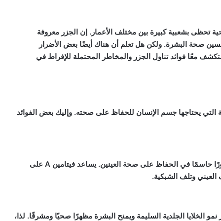
حية تحظى بشعبية كبيرة بين مختلف الأعمار. إن الجزر معروفة
تحسين صحة البشرة. ولكن هل تعلم أن هناك أيضًا بعض الأضرار
تكشف معًا فوائد تناول الجزر والمخاطر المحتملة للإفراط في
اسية التي يحتاجها جسم الإنسان للحفاظ على صحته. وإليك بعض الفوائد
الجزر تحتوي على نسبة عالية من فيتامين A، والذي يلعب دورًا حاسمًا في الحفاظ على صحة العينين. يساعد فيتامين A على
 العيني وتلف الشبكية.
عزز نمو الخلايا الجلدية السليمة ويمنح البشرة مظهرًا صحيًا ومشرقًا. لذا،