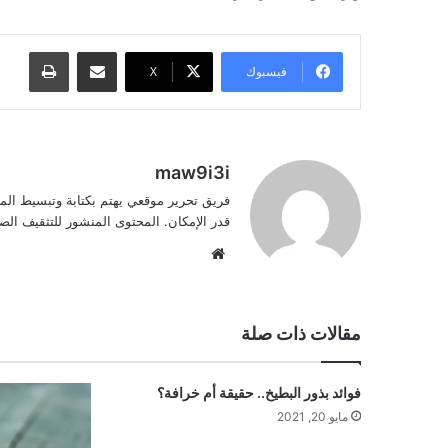
مشاركة عبر البريد
طباعة
فيسبوك
‫X
maw9i3i
فريق تحرير موقعي يهتم بكتابة وتبسيط الم
قدر الإمكان. المحتوى المنشور للتثقيف ا
موقع
الويب
مقالات ذات صلة
فوائد بذور البطيخ.. حقيقة أم خرافة؟
مايو 20, 2021