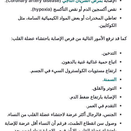
الإصابة
بمرض الشريان التاجي
(Coronary artery disease).
نقص أكسجين الدم أو نقص التأكسج (hypoxia).
تعاطي المخدرات أو بعض المواد الكيميائية السامة، مثل
الكوكايين.
كما قد ترفع الأمور التالية من فرص الإصابة باحتشاء عضلة القلب:
التدخين.
اتباع حمية غذائية غنية بالدهون.
ارتفاع مستويات الكولسترول السيء في الجسم.
السمنة.
التوتر والقلق.
الإصابة بارتفاع ضغط الدم.
التقدم في العمر.
الجنس، فالرجال أكثر عرضة لاحتشاء عضلة القلب من النساء.
وصول سن انقطاع الطمث، فرغم أن النساء أقل عرضة للإصابة
باحتشاء عضلة القلب، إلا أن فرص الإصابة تزداد لديهن بعد