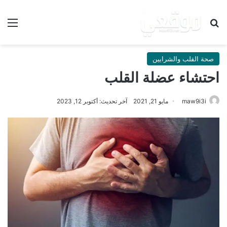
بحث عن
الق
صحة القلب والشرايين
احتشاء عضلة القلب
maw9i3i
مايو 21, 2021
آخر تحديث: أكتوبر 12, 2023