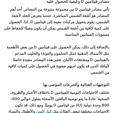
مصادر فيتامين D وكيفية الحصول عليه
تأتي مصادر فيتامين D من مجموعة متنوعة من المصادر. أحد أهم
المصادر هو أشعة الشمس المباشرة. عندما يتعرض الجلد لأشعة
الشمس، يقوم بتحويل مركبات معينة إلى فيتامين D. لذا، الحصول
على كمية كافية من أشعة الشمس يمكن أن يكون مفيدًا للحفاظ على
مستويات الفيتامين المناسبة.
بالإضافة إلى ذلك، يمكن الحصول على فيتامين D من بعض الأطعمة
مثل الأسماك الدهنية (مثل السلمون والتونة) والحليب المدعم
بالفيتامين D ومشتقات الألبان. تعتبر هذه المصادر مفيدة خاصةً
لأولئك الذين قد يكون لديهم صعوبة في الحصول على كميات كافية
من الشمس.
التوجيهات الغذائية والجرعات الموصى بها
تختلف الاحتياجات اليومية للفيتامين D باختلاف الأعمار والظروف
الصحية. عادةً ما يتم توصية البالغين الأصحاء بتناول حوالي 600-
800 وحدة دولية (IU) من فيتامين D يوميًا. ومع ذلك، قد تكون
الاحتياجات مختلفة لبعض الفئات مثل
كبار السن
والأطفال والنساء